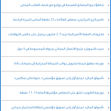
تباطؤ نمو المصانع الصينية في يوليو مع ضعف الطلب المحلي
«المركزي البرازيلي» يخفض الفائدة بـ25 نقطة أساس للمرة الرابعة
مخزونات النفط الأميركية تزيد 2.5 مليون برميل على عكس التوقعات
«بيت التمويل» يتيح الاتصال المجاني ببنوك المجموعة في 4 دول
«وربة» يطلق حملة لتحويل رواتب العمالة المنزلية إلى حسابات sidi
«أسواق المال» تمنح أول إذن تسويق مؤسسي لـ «جولدمان ساكس»
بورصة الكويت تغلق على انخفاض مؤشرها العام 11.14 نقطة
«أسواق المال» تمنح أول إذن تسويق مؤسسي لنظام استثمار جماعي