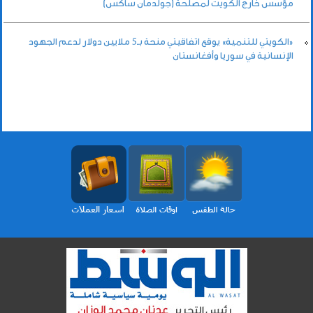
مؤسس خارج الكويت لمصلحة (جولدمان ساكس)
«الكويتي للتنمية» يوقع اتفاقيتي منحة بـ5 ملايين دولار لدعم الجهود
الإنسانية في سوريا وأفغانستان