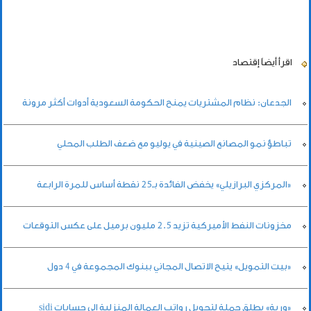
اقرأ أيضاً
إقتصاد
الجدعان: نظام المشتريات يمنح الحكومة السعودية أدوات أكثر مرونة
تباطؤ نمو المصانع الصينية في يوليو مع ضعف الطلب المحلي
«المركزي البرازيلي» يخفض الفائدة بـ25 نقطة أساس للمرة الرابعة
مخزونات النفط الأميركية تزيد 2.5 مليون برميل على عكس التوقعات
«بيت التمويل» يتيح الاتصال المجاني ببنوك المجموعة في 4 دول
«وربة» يطلق حملة لتحويل رواتب العمالة المنزلية إلى حسابات sidi