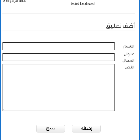
عدد الردود: 0
اصحابها فقط.
أضف تعليق
الاسم
عنوان
المقال
النص