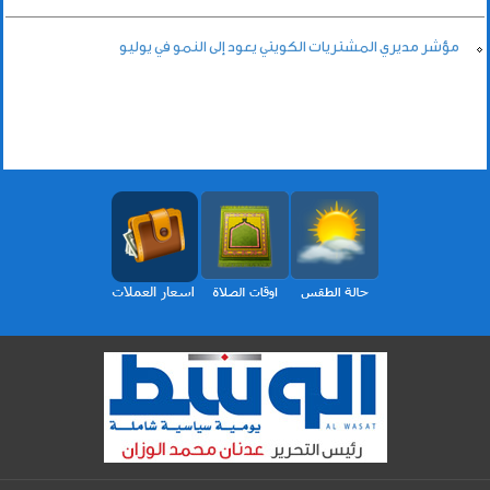
مؤشر مديري المشتريات الكويتي يعود إلى النمو في يوليو