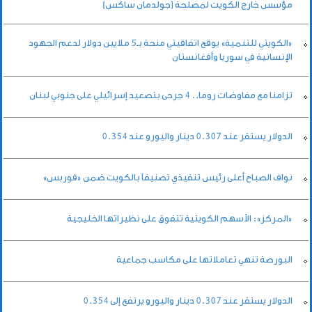
مؤسس خارج الكويت لمصلحة (جولدمان ساكس)
«الكويتي للتنمية» يوقع اتفاقيتي منحة بـ5 ملايين دولار لدعم الجهود
الإنسانية في سوريا وأفغانستان
تزامنا مع مفاوضات روما.. 4 جرحى بتصعيد إسرائيلي على جنوبي لبنان
الدولار يستقر عند 0.307 دينار واليورو عند 0.354
نواف الصباح أعلى رئيس تنفيذي تصنيفاً بالكويت ضمن «فوربس»
«المركز»: الأسهم الكويتية تتفوق على نظيراتها الخليجية
البورصة تنهي تعاملاتها على مكاسب جماعية
الدولار يستقر عند 0.307 دينار واليورو يرتفع إلى 0.354