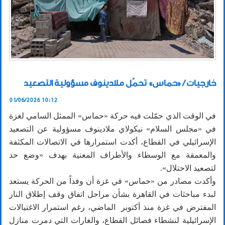
خارجيات / «حماس» تحمّل ملادينوف مسؤولية التصعيد
01/06/2026 10:12
في الوقت الذي حمّلت فيه حركة «حماس» الممثل السامي لغزة
في «مجلس السلام» نيكولاي ملادينوف مسؤولية عن التصعيد
الإسرائيلي في القطاع، أكدت استمرارها في الاتصالات المكثفة
والمعمقة مع الوسطاء والأطراف المعنية بهدف «وضع حد
لتصعيد الاحتلال».
وأكدت مصادر من «حماس» في غزة أن وفداً من الحركة يستعد
لبدء مباحثات في القاهرة بشأن مراحل اتفاق وقف إطلاق النار
المفترض في غزة منذ أكتوبر الماضي، رغم استمرار الاغتيالات
الإسرائيلية لنشطاء فصائل القطاع، والغارات التي دمرت منازل