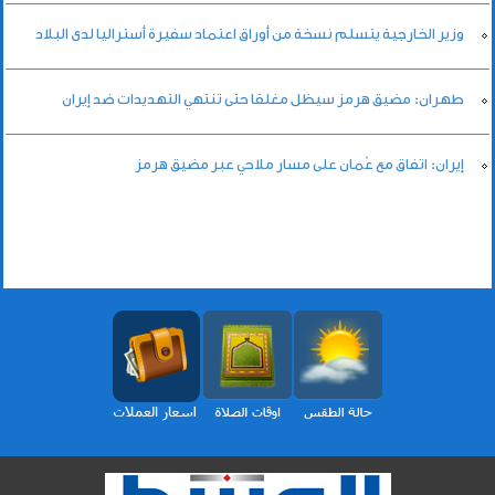
وزير الخارجية يتسلم نسخة من أوراق اعتماد سفيرة أستراليا لدى البلاد
طهران: مضيق هرمز سيظل مغلقا حتى تنتهي التهديدات ضد إيران
إيران: اتفاق مع عُمان على مسار ملاحي عبر مضيق هرمز