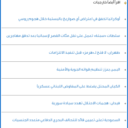
اقرأ أيضاً
خارجيات
أوكرانيا تخفق في اعتراض أي صواريخ باليستية خلال هجوم روسي
سلطات «سبتة» تعمل على نقل مئات القصر لإسبانيا بعد تدفق مهاجرين
طهران: لا فتح لـ«هرمز» قبل تنفيذ الالتزامات
اليمن يعزز تنظيم قواته الجوية والأمنية
الكيان المحتل يضغط على المفاوض اللبناني عسكرياً
فيدان: هجمات الاحتلال تهدد سيادة سورية
السعودية تعلن تعيين قائد للتحالف البحري الدفاعي متعدد الجنسيات