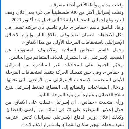
وقتلت مدنيين وأطفالاً في أنحاء متفرقة.
وقتلت إسرائيل أكثر من 930 فلسطينياً في غزة بعد إعلان وقف
النار، وبلغ إجمالي الضحايا قرابة 73 ألف قتيل منذ أكتوبر 2023.
وأفاد الناطق باسم «حماس»، حازم قاسم، بأن حركته تسعى في
«كل الاتجاهات لضمان تنفيذ وقف إطلاق النار، وإلزام الاحتلال
الإسرائيلي باستحقاقات المرحلة الأولى من هذا الاتفاق».
وحمل قاسم «مجلس السلام» وملادينوف المسؤولية عن
التصعيد الإسرائيلي، في استمرار للخلاف المتفاقم بين الجانبين.
ويخيّم الجمود على المحادثات غير المباشرة بين إسرائيل
و«حماس»، وفي حين تتمسك الحركة بتنفيذ استحقاقات المرحلة
الأولى المتضمنة الانسحاب الإسرائيلي من الأراضي التي تحتلها،
وإدخال المساعدات والبضائع إلى القطاع، تضغط إسرائيل لنزع
سلاح الفصائل باعتباره أبرز بنود المرحلة الثانية.
ورأى متحدث «حماس»، أن إسرائيل «تنقلب على الاتفاق، من
خلال إعلانها السيطرة على 70 في المائة من أراضي (القطاع)،
وكذلك إعلان (وزير الدفاع الإسرائيلي يسرائيل) كاتس اعتزامه
تنفيذ مخطط تهجير سكان القطاع، واستمرار الاغتيالات».