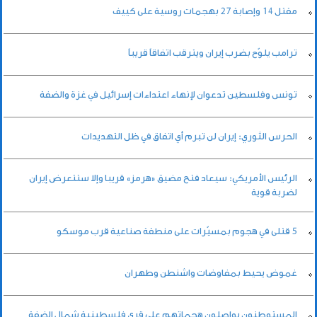
مقتل 14 وإصابة ‌27 بهجمات روسية على كييف
ترامب يلوّح بضرب إيران ويترقب اتفاقاً قريباً
تونس وفلسطين تدعوان لإنهاء اعتداءات إسرائيل في غزة والضفة
الحرس الثوري: إيران لن تبرم أي اتفاق في ظل التهديدات
الرئيس الأمريكي: سيعاد فتح مضيق «هرمز» قريبا وإلا ستتعرض إيران
لضربة قوية
5 قتلى في هجوم بمسيّرات على منطقة صناعية قرب موسكو
غموض يحيط بمفاوضات واشنطن وطهران
المستوطنون يواصلون هجماتهم على قرى فلسطينية شمال الضفة