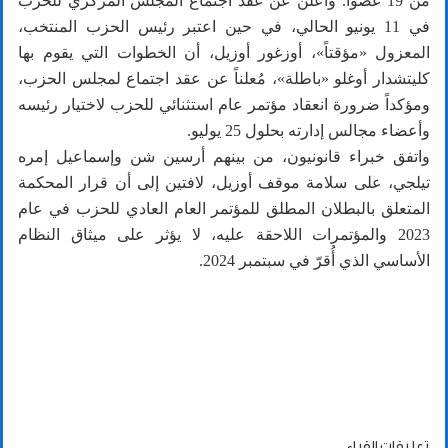
من 19 عضواً. وأعلن عن عقد اجتماع المجلس المركزي للحزب
في 11 يونيو الحالي، في حين اعتبر رئيس الحزب المنتخب،
المعزول «مؤقتاً»، أوزغور أوزيل، أن الخطوات التي يقوم بها
كليتشدار أوغلو «باطلة»، مُعلناً عن عقد اجتماع لمجلس الحزب،
ومؤكداً ضرورة انعقاد مؤتمر عام استثنائي للحزب لاختيار رئيسه
وأعضاء مجالس إدارته بحلول 25 يوليو.
واتفق خبراء قانونيون، من بينهم أرسين شن وإسماعيل إمره
تيلجي، على سلامة موقف أوزيل، لافتين إلى أن قرار المحكمة
المتعلق بالبطلان المطلق للمؤتمر العام العادي للحزب في عام
2023 والمؤتمرات اللاحقة عليه، لا يؤثر على ميثاق النظام
الأساسي الذي أُقرّ في سبتمبر 2024.
تعليقات القراء