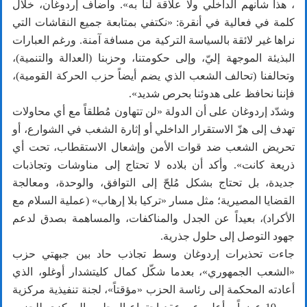
، هذا شأنهم الداخلي ولا علاقة لنا به». وأضاف إردوغان، خلال
كلمة في فعالية في أنقرة: «نكتفي بمتابعة جميع النقاشات التي
نراها غير لائقة بالسياسة التركية من مسافة آمنة. ورغم العبارات
البذيئة الموجهة إليّ، وإلى حكومتنا، وحزبنا (العدالة والتنمية)،
وتحالفنا (تحالف الشعب الذي يضم أيضاً حزب الحركة القومية)،
فإننا نحافظ على هدوئنا بحرص شديد».
وشدّد إردوغان على أن الدولة «لن تتهاون مُطلقاً مع أي محاولات
تهدف إلى هزّ الاستقرار الداخلي أو إثارة الشغب في الشوارع، أو
تحريض الشعب ضد قوات الأمن وإشعال الاستقطاب، تحت أي
ذريعة كانت». وأكد أن بلاده لا تحتاج إلى مناوشات وتجاذبات
جديدة، بل تحتاج بشكل مُلحّ إلى التوافق، والوحدة، ومعالجة
القضايا المصيرية؛ مثل مسار «تركيا بلا إرهاب» (عملية السلام مع
الأكراد)، بعيداً عن الجدل والمناكفات، والمساهمة بصدق لدعم
جهود التوصل إلى حلول جذرية.
جاءت تحذيرات إردوغان وسط تجاذب حاد بين جبهتي حزب
«الشعب الجمهوري»، بعدما شكّل كمال كليتشدار أوغلو، الذي
أعادته المحكمة إلى رئاسة الحزب «مؤقتاً»، لجنة تنفيذية مركزية