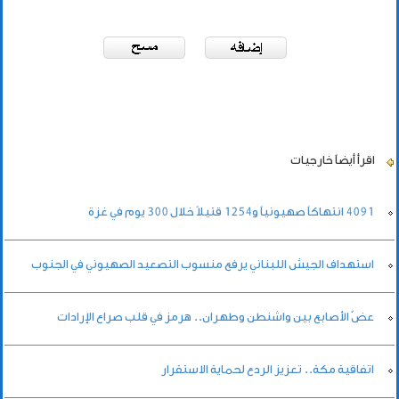
اقرأ أيضاً
خارجيات
4091 انتهاكاً صهيونياً و1254 قتيلاً خلال 300 يوم في غزة
استهداف الجيش اللبناني يرفع منسوب التصعيد الصهيوني في الجنوب
عضّ الأصابع بين واشنطن وطهران.. هرمز في قلب صراع الإرادات
اتفاقية مكة.. تعزيز الردع لحماية الاستقرار