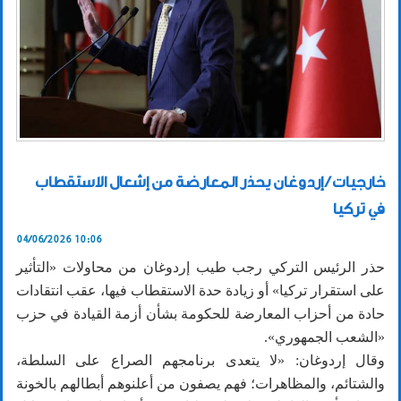
خارجيات / إردوغان يحذر المعارضة من إشعال الاستقطاب
في تركيا
04/06/2026 10:06
حذر الرئيس التركي رجب طيب إردوغان من محاولات «التأثير
على استقرار تركيا» أو زيادة حدة الاستقطاب فيها، عقب انتقادات
حادة من أحزاب المعارضة للحكومة بشأن أزمة القيادة في حزب
«الشعب الجمهوري».
وقال إردوغان: «لا يتعدى برنامجهم الصراع على السلطة،
والشتائم، والمظاهرات؛ فهم يصفون من أعلنوهم أبطالهم بالخونة