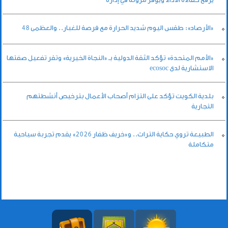
«الأرصاد»: طقس اليوم شديد الحرارة مع فرصة للغبار.. والعظمى 48
«الأمم المتحدة» تؤكد الثقة الدولية بـ «النجاة الخيرية» وتقر تفعيل صفتها
الاستشارية لدى ecosoc
بلدية الكويت تؤكد على التزام أصحاب الأعمال بترخيص أنشطتهم
التجارية
الطبيعة تروي حكاية التراث.. و«خريف ظفار 2026» يقدم تجربة سياحية
متكاملة