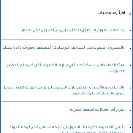
اقرأ أيضاً
محليات
يد العطاء الكويتية.. طوق نجاة لملايين المتضررين حول العالم
«العجيري»: كسوف كلي للشمس الأربعاء 12 أغسطس وذروته 6:36 مساءً
هيئة الغذاء داهمت سكناً خاصاً في مبارك الكبير استُغل كمصنع لتحضير
الحلويات
«الداخلية» و«الأشغال»: إغلاق حارتي اليمين على طريق «الملك فهد» ومدخل
طريق «الشيخ زايد» لمدة أسبوع
تعزيز أمن وسلامة الحدود البحرية
رئيس "الخطوط الكويتية": التحول إلى شركة مساهمة مملوكة للدولة
يرفع كفاءة الأداء ويوفر مرونة في إدارة