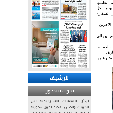
ي نظمتها
دولة الكويت ، تزامنا مع اليوم العالمي للتبرع بالدم، الذي يصادف يوم 14 يونيو من كل
ن السفارة
الآخرين ،
قيمين الى
بالدم، ما
رة .
كر أن الحملة استمرت من الثانية ظهرا حتى السابعة مساء، حيث توقع منظموها مشاركة أكثر من 500 متبرع من
الأرشيف
بين السطور
تُمثّل الاتفاقيات الاستراتيجية بين
الكويت والصين نقطة تحول محورية