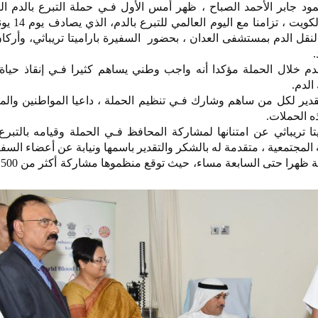
 جابر الأحمد الصباح ، ظهر أمس الأول فـي حملة التبرع بالدم الت
سفارة جمهورية الهند لدى 
نقل الدم بمستشفى العدان ، بحضور السفيرة باراميتا تريباثي، وأركا
.
دم خلال الحملة مؤكدا أنه واجب وطني يساهم كثيرا فـي إنقاذ حياة 
الدم.
قدير لكل من ساهم وشارك فـي تنظيم الحملة ، داعيا المواطنين والم
ه الحملات.
ا تريباثي عن امتنانها لمشاركة المحافظ فـي الحملة وقيامه بالتبرع 
مجتمعية ، متقدمة له بالشكر والتقدير باسمها ونيابة عن أعضاء السفا
يذ