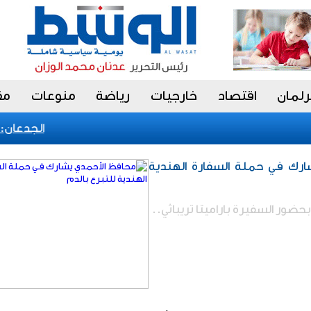
رلمان
اقتصاد
خارجيات
رياضة
منوعات
مق
الجدعان: نظا
رك فـي حملة السفارة الهندية
بحضور السفيرة باراميتا تريباثي..