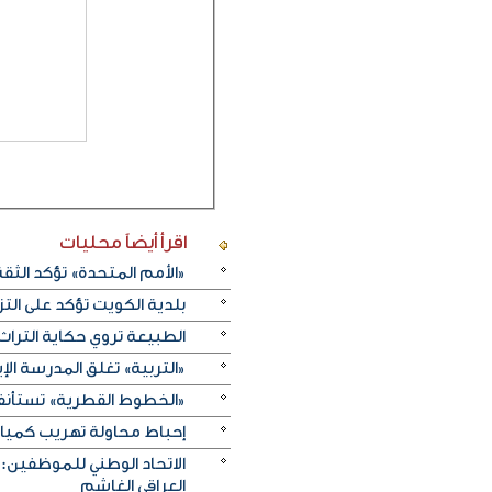
اقرأ أيضاً
محليات
«الأمم المتحدة» تؤكد الثقة ا
بلدية الكويت تؤكد على ال
الطبيعة تروي حكاية التراث.. و«خريف ظفار 2026
«التربية» تغلق المدرسة الإ
«الخطوط القطرية» تستأنف ر
إحباط محاولة تهريب كميات 
الاتحاد الوطني للموظفين:
العراقي الغاشم