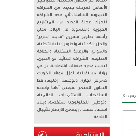
تتجاوز أطر التعاون التقليدي، لتضع حجر
الأساس لمرحلة جديدة من الشراكة
التنموية الشاملة. ​تأتي هذه الشراكة
لتُحرّك عجلة العديد من المشاريع
الحيوية والتنموية في البلاد، وعلى
رأسها تطوير مشروع “مدينة الحرير”
والجزر الكويتية، وتطوير البنية التحتية،
والموانئ، والرعاية السكنية، والطاقة
النظيفة. الشراكة الثنائية مع الصين،
ليست مجرد صفقات اقتصادية، بل هي
رؤية مستقبلية تعزز موقع الكويت
كمركز تجاري ولوجستي إقليمي. ​هذا
التعاون المثمر سيفتح آفاقاً واسعة
لاستقطاب الاستثمارات العالمية،
دود: 0
وتوطين التكنولوجيا المتقدمة، وبناء
اقتصاد مستدام يضمن الازدهار للأجيال
القادمة.