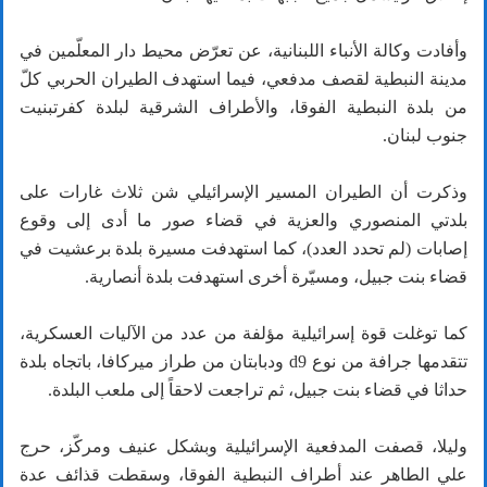
وأفادت وكالة الأنباء اللبنانية، عن تعرّض محيط دار المعلّمين في
مدينة النبطية لقصف مدفعي، فيما استهدف الطيران الحربي كلّ
من بلدة النبطية الفوقا، والأطراف الشرقية لبلدة كفرتبنيت
جنوب لبنان.
وذكرت أن الطيران المسير الإسرائيلي شن ثلاث غارات على
بلدتي المنصوري والعزية في قضاء صور ما أدى إلى وقوع
إصابات (لم تحدد العدد)، كما استهدفت مسيرة بلدة برعشيت في
قضاء بنت جبيل، ومسيّرة أخرى استهدفت بلدة أنصارية.
كما توغلت قوة إسرائيلية مؤلفة من عدد من الآليات العسكرية،
تتقدمها جرافة من نوع d9 ودبابتان من طراز ميركافا، باتجاه بلدة
حداثا في قضاء بنت جبيل، ثم تراجعت لاحقاً إلى ملعب البلدة.
وليلا، قصفت المدفعية الإسرائيلية وبشكل عنيف ومركّز، حرج
علي الطاهر عند أطراف النبطية الفوقا، وسقطت قذائف عدة