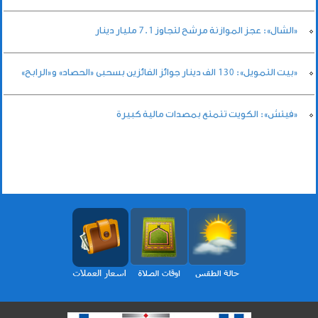
«الشال»: عجز الموازنة مرشح لتجاوز 7.1 مليار دينار
«بيت التمويل»: 130 الف دينار جوائز الفائزين بسحبى «الحصاد» و«الرابح»
«فيتش»: الكويت تتمتع بمصدات مالية كبيرة