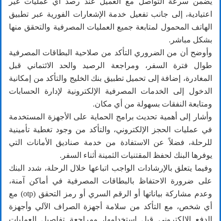
يضمن سرعة التواصل مع العميل عند رصد أي عمليات غير
اعتيادية، إلى جانب تفعيل خدمة الإشعارات الفورية عبر تطبيق
الهاتف المحمول لمتابعة جميع العمليات المصرفية والتحقق منها
بشكل مباشر.
وأوضح أن من الضروري التأكد من صلاحية البطاقات المصرفية
طوال فترة السفر، ومراجعة الرصيد والحد الائتماني قبل
المغادرة، إضافة إلى تحميل تطبيق بنك الخليج والتأكد من إمكانية
الدخول إلى الخدمات المصرفية الإلكترونية لإدارة الحسابات
ومتابعة النفقات بسهولة من أي مكان.
وأشار إلى أهمية تحديث برامج الحماية على الأجهزة المستخدمة
في عمليات الحجز الإلكتروني، والتأكد من وجود تغطية تأمينية
للرحلة، فضلاً عن الاستفادة من خدمة صناديق الأمانات التي
يوفرها البنك لحفظ المقتنيات الثمينة أثناء السفر.
وفيما يتعلق بالإرشادات الواجب اتباعها خلال الرحلة، شدد البنك
على ضرورة الاحتفاظ بالبطاقات المصرفية في أماكن آمنة،
وعدم مشاركة بياناتها أو الرقم السري أو رمز التحقق (otp) مع
أي شخص، مع التأكد من سلامة أجهزة الصراف الآلي وأجهزة
الدفع الإلكتروني قبل استخدامها، ومراجعة تفاصيل العمليات