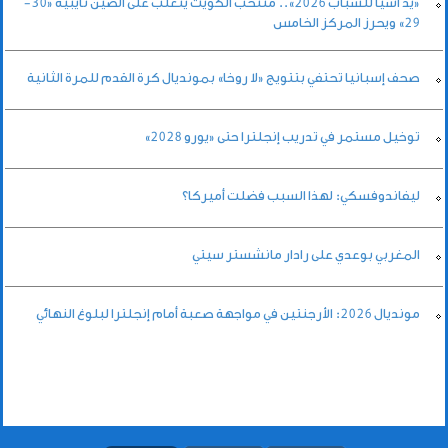
«يد آسيا للشباب 2026».. منتخب الكويت يتغلب على الصين تايبيه «30-
29» ويحرز المركز الخامس
صحف إسبانيا تحتفي بتتويج «لا روخا» بمونديال كرة القدم للمرة الثانية
توخيل مستمر في تدريب إنجلترا حتى «يورو 2028»
ليفاندوفسكي: لهذا السبب فضلت أميركا؟
المغربي بوعدي على رادار مانشستر سيتي
مونديال 2026: الأرجنتين في مواجهة صعبة أمام إنجلترا لبلوغ النهائي