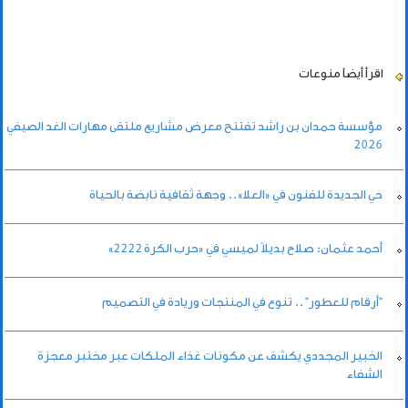
اقرأ أيضاً
منوعات
مؤسسة حمدان بن راشد تفتتح معرض مشاريع ملتقى مهارات الغد الصيفي
2026
حي الجديدة للفنون في «العلا».. وجهة ثقافية نابضة بالحياة
أحمد عثمان: صلاح بديلاً لميسي في «حرب الكرة 2222»
"أرقام للعطور" .. تنوع في المنتجات وريادة في التصميم
الخبير المجددي يكشف عن مكونات غذاء الملكات عبر مختبر معجزة
الشفاء