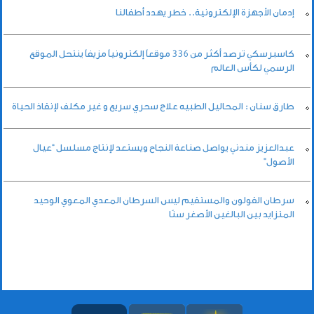
إدمان الأجهزة الإلكترونية.. خطر يهدد أطفالنا
كاسبرسكي ترصد أكثر من 336 موقعاً إلكترونياً مزيفاً ينتحل الموقع
الرسمي لكأس العالم
طارق سنان : المحاليل الطبيه علاج سحري سريع و غير مكلف لإنقاذ الحياة
عبدالعزيز مندني يواصل صناعة النجاح ويستعد لإنتاج مسلسل “عيال
الأصول”
سرطان القولون والمستقيم ليس السرطان المعدي المعوي الوحيد
المتزايد بين البالغين الأصغر سنًا