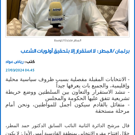
المطر متحدثا للوسط
برلمان / المطر: لا استقرار إلا بتحقيق أولويات الشعب
كتب :
رياض عواد
27/03/2024 04:45
- الانتخابات المقبلة مفصلية بسبب ظروف سياسية محلية
وإقليمية، والجميع بات يعرفها جيداً
- ننشد الاستقرار والتعاون بين السلطتين ووضع خريطة
تشريعية تتفق عليها الحكومة والمجلس
- متفائل بالقادم سيكون أجمل للمواطنين، ونحن أمام
مرحلة مستحقة
قال مرشح الدائرة الثانية النائب السابق الدكتور حمد المطر،
خلال افتتاح مقره الانتخابي بمنطقة القادسية أمس الأول: لا يكون