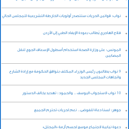
نواب: قوانين الحريات ستتصدر أولويات الخارطة التشريعية للمجلس الحالي
فلاح الهاجري يُطالب بعودة الإيفاد الطبي إلى الأردن
المونس: على وزارة الصحة استخدام أسطول الإسعاف الجوي لنقل
المصابين
9 نواب يطالبون رئيس الوزراء المكلف بتوافق الحكومة مع إرادة الشارع
واتجاهات المجلس الجديد
10 نواب لاستجواب اليوسف .. والحمود : تهديد يخالف الدستور
جوهر: لسنا دعاة للفوضى.. نعم لحريات تحترم الجميع
دعوة نيابية لاجتماع موسع لحسم أزمة «المحلل»