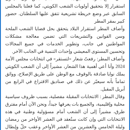
استقرار إلا بتحقيق أولويات الشعب الكويتي، كما فعلنا بالمجلس
السابق عبر وضع خريطة تشريعية تتفق عليها السلطتان. حضور
كبير بمقر المطر
وأضاف المطر استقرار البلاد يتحقق بحل قضايا الشعب الملحة
وسن القوانين والتشريعات التي تضمن معالجة مشكلات
المواطنين في جانب، وتطوير الخدمات في جميع المجالات
وتحسين المستوى المعيشي وإحداث التنمية في الجانب الآخر.
وأضاف المطر: رفعتُ شعار «لتستقر» في انتخابات مجلس الأمة
2024 وأنا أعي أهمية هذا الشعار، مشيراً إلى أن الشعب الكويتي
يملك نوايا صادقة بالوقوف مع الوطن على طريق الإصلاح، وواثق
تماماً بأنه سيعبّر عن ذلك في صناديق الاقتراع في الرابع من
أبريل المقبل.
وقال المطر : الانتخابات المقبلة مفصلية، بسبب ظروف سياسية
محلية وإقليمية، والجميع بات يعرفها جيداً، ونحن الآن أمام مفترق
طرق، مشيراً إلى أن الشعب أمام مسؤولية وطنية في هذه
الانتخابات التي وإن كانت ستُعقد في العشر الأواخر من رمضان
وليلة الخامس والعشرين من العشر الأواخر وعقب حلّ وإبطال