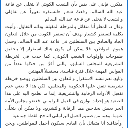
متكرر، فإنني على يقين بأن الشعب الكويتي لا يتخلى عن قاعة
عبد الله السالم. رفعتُ شعار «لتستقر» تعبيراً عن تفاؤلي
والشعب لا يتخلى عن قاعة عبد الله السالم
وقال د. المطر أنا متفائل بالمرحلة المقبلة، ودائم التفاؤل، وأتيت
بكلمة لتستقر كشعار بهدف أن تستقر الكويت من خلال التعاون
الجاد والصادق بين السلطتين في قاعة عبد الله السالم، وحمل
هموم المواطن، فلا يمكن أن يكون هناك استقرار إلا بتحقيق
طموحات وأولويات الشعب الكويتي، كما حدث في الخريطة
التشريعية للمجلس السابق، والتي أقرَّ من خلالها عدداً من
القوانين المهمة خلال فترة قياسية. مستقبلاً المهنئين
وتابع: نعم ننشد الاستقرار والتعاون بين السلطتين ووضع خريطة
تشريعية تتفق عليها الحكومة والمجلس، لكن هذا لا يعني عدم
تفعيل الأدوات الرقابية والتشريعية، إنما ما نطمح اليه على هذا
الصعيد هو إحداث توازن في العمل البرلماني، فعضو مجلس الأمة
الحر يعيش بجناحين هما الرقابة والتشريع، ولا يمكن أن يتخلّى
عنهما، وهما من صميم العمل البرلماني الناجح. لقطة جماعية
وأضاف: أنا متفائل بأن القادم سيكون أجمل للمواطنين، ونحن