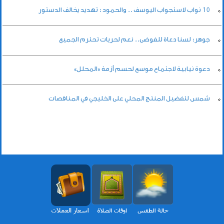
10 نواب لاستجواب اليوسف .. والحمود : تهديد يخالف الدستور
جوهر: لسنا دعاة للفوضى.. نعم لحريات تحترم الجميع
دعوة نيابية لاجتماع موسع لحسم أزمة «المحلل»
شمس لتفضيل المنتج المحلي على الخليجي في المناقصات