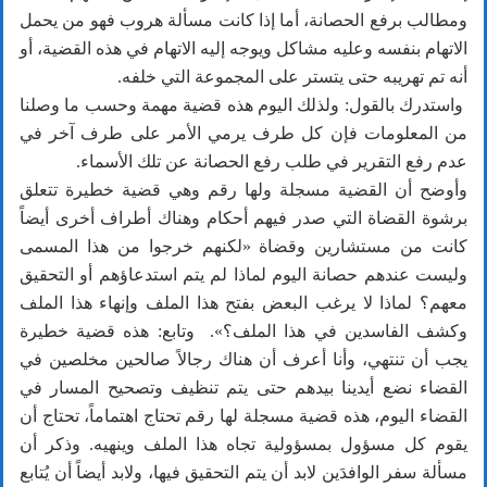
ومطالب برفع الحصانة، أما إذا كانت مسألة هروب فهو من يحمل
الاتهام بنفسه وعليه مشاكل ويوجه إليه الاتهام في هذه القضية، أو
أنه تم تهريبه حتى يتستر على المجموعة التي خلفه.
واستدرك بالقول: ولذلك اليوم هذه قضية مهمة وحسب ما وصلنا
من المعلومات فإن كل طرف يرمي الأمر على طرف آخر في
عدم رفع التقرير في طلب رفع الحصانة عن تلك الأسماء.
وأوضح أن القضية مسجلة ولها رقم وهي قضية خطيرة تتعلق
برشوة القضاة التي صدر فيهم أحكام وهناك أطراف أخرى أيضاً
كانت من مستشارين وقضاة «لكنهم خرجوا من هذا المسمى
وليست عندهم حصانة اليوم لماذا لم يتم استدعاؤهم أو التحقيق
معهم؟ لماذا لا يرغب البعض بفتح هذا الملف وإنهاء هذا الملف
وكشف الفاسدين في هذا الملف؟». وتابع: هذه قضية خطيرة
يجب أن تنتهي، وأنا أعرف أن هناك رجالاً صالحين مخلصين في
القضاء نضع أيدينا بيدهم حتى يتم تنظيف وتصحيح المسار في
القضاء اليوم، هذه قضية مسجلة لها رقم تحتاج اهتماماً، تحتاج أن
يقوم كل مسؤول بمسؤولية تجاه هذا الملف وينهيه. وذكر أن
مسألة سفر الوافدَين لابد أن يتم التحقيق فيها، ولابد أيضاً أن يُتابع