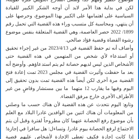
لكن في بداية هذا الأمر لابد أن أوجه الشكر الكبير للقيادة
السياسية على اهتمامها على الكبير بهذا الموضوع، وحرصها على
أن ينتهي، ومحاسبة كل متسبب وراء هذه القضية التي تحمل رقم
1899‏/ 2022 حصر العاصمة، وهي القضية المتعلقة بنفس موضوع
رشوة القضاة وقضية فؤاد صالحي.
وأضاف أنه تم حفظ القضية في 13‏/4‏/2023 من غير إجراء تحقيق
أو استدعاء لأي شخص من المتهمين في هذه القضية حتى
الأشخاص الذين ليس لديهم حصانة لم يتم استدعاؤهم. وأوضح أنه
بعد ما حفظت وأثيرت القضية في مجلس 2023 تمت إعادة فتح
القضية مرة أخرى لكن أيضاً هذه القضية تمت بدون تحقيق إلى
اليوم وفيها ما يقارب 12 متهما ما بين مستشار وقاضٍ من غير
الأطراف الأخرى خارج مرفق القضاء.
وتابع: اليوم نتحدث عن هذه القضية لأن هناك حسب ما وصلني
من المعلومات أن هناك اثنين من الوافدين غادرا البلاد مع العلم
بأن موضوع رفع الحصانة عنهما كان مطروحاً لفترة وقبل أن يتم
الاجتماع لرفع الحصانة بيوم غادرا. وتساءل: هل سافرا في إجازة!
إذا كانت إجازة فكيف تعطى الإجازة لأشخاص عليهم قضية