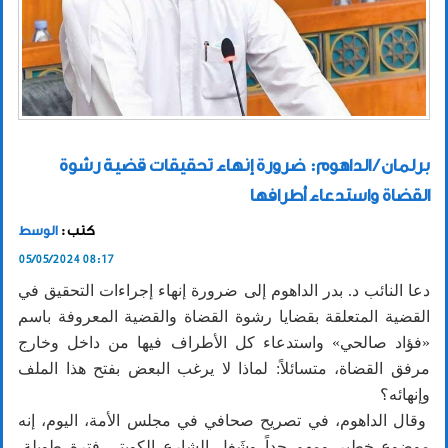
برلمان / الداهوم: ضرورة إنهاء تحقيقات قضية رشوة
القضاة واستدعاء أطرافها
كتب :
الوسط
05/05/2024 08:17
دعا النائب د. بدر الداهوم إلى ضرورة إنهاء إجراءات التحقيق في
القضية المتعلقة بقضايا رشوة القضاة والقضية المعروفة باسم
«فؤاد صالحي» واستدعاء كل الأطراف فيها من داخل وخارج
مرفق القضاة، متسائلاً: لماذا لا يرغب البعض بفتح هذا الملف
وإنهائه؟
وقال الداهوم، في تصريح صحافي في مجلس الأمة، اليوم، إنه
موضوع خطير ومهم جداً وشَغل الشارع الكويتي فترة طويلة،