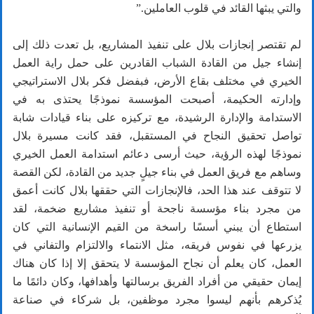
والتي يبثها القائد في قلوب العاملين.”
لم تقتصر إنجازات بلال على تنفيذ المشاريع، بل تعدت ذلك إلى
إنشاء جيل من القادة الشباب القادرين على حمل راية العمل
الخيري في مختلف بقاع الأرض، فبفضل فكر بلال الاستراتيجي
وإدارته الحكيمة، أصبحت المؤسسة نموذجًا يحتذى به في
الاستدامة والإدارة الرشيدة، مع تركيزه على بناء قيادات شابة
تواصل تحقيق النجاح في المستقبل، فقد كانت مسيرة بلال
نموذجًا لهذه الرؤية، حيث أرسى دعائم استدامة العمل الخيري
وساهم مع فريق العمل في بناء جيلٍ جديد من القادة، لكن القصة
لا تتوقف عند هذا الحد، فالإنجازات التي حققها بلال كانت أعمق
من مجرد بناء مؤسسة ناجحة أو تنفيذ مشاريع ضخمة، لقد
استطاع أن يبني أسسًا راسخة من القيم الإنسانية التي كان
يزرعها في نفوس فريقه، مثل الانتماء والالتزام والتفاني في
العمل، كان يعلم أن نجاح المؤسسة لا يتحقق إلا إذا كان هناك
إيمان حقيقي من أفراد الفريق برسالتها وأهدافها، وكان دائمًا ما
يُذكرهم بأنهم ليسوا مجرد موظفين، بل شركاء في صناعة