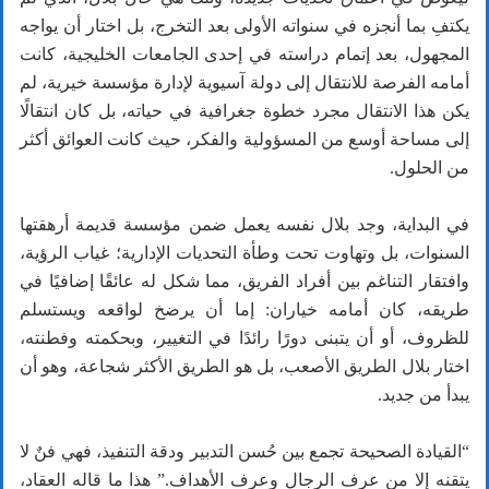
يكتفِ بما أنجزه في سنواته الأولى بعد التخرج، بل اختار أن يواجه
المجهول، بعد إتمام دراسته في إحدى الجامعات الخليجية، كانت
أمامه الفرصة للانتقال إلى دولة آسيوية لإدارة مؤسسة خيرية، لم
يكن هذا الانتقال مجرد خطوة جغرافية في حياته، بل كان انتقالًا
إلى مساحة أوسع من المسؤولية والفكر، حيث كانت العوائق أكثر
من الحلول.
في البداية، وجد بلال نفسه يعمل ضمن مؤسسة قديمة أرهقتها
السنوات، بل وتهاوت تحت وطأة التحديات الإدارية؛ غياب الرؤية،
وافتقار التناغم بين أفراد الفريق، مما شكل له عائقًا إضافيًا في
طريقه، كان أمامه خياران: إما أن يرضخ لواقعه ويستسلم
للظروف، أو أن يتبنى دورًا رائدًا في التغيير، وبحكمته وفطنته،
اختار بلال الطريق الأصعب، بل هو الطريق الأكثر شجاعة، وهو أن
يبدأ من جديد.
“القيادة الصحيحة تجمع بين حُسن التدبير ودقة التنفيذ، فهي فنٌ لا
يتقنه إلا من عرف الرجال وعرف الأهداف.” هذا ما قاله العقاد،