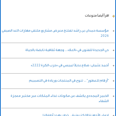
اقرأ أيضاً
منوعات
مؤسسة حمدان بن راشد تفتتح معرض مشاريع ملتقى مهارات الغد الصيفي
2026
حي الجديدة للفنون في «العلا».. وجهة ثقافية نابضة بالحياة
أحمد عثمان: صلاح بديلاً لميسي في «حرب الكرة 2222»
"أرقام للعطور" .. تنوع في المنتجات وريادة في التصميم
الخبير المجددي يكشف عن مكونات غذاء الملكات عبر مختبر معجزة
الشفاء
إدمان الأجهزة الإلكترونية.. خطر يهدد أطفالنا