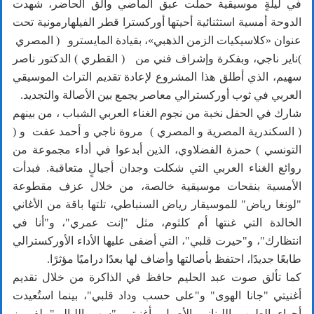
في ليلةٍ موسيقية حملت عبق الماضي وألق الحاضر، شهدت
الدوحة أمسية استثنائية أحيتها أوركسترا قطر الفيلهارمونية تحت
عنوان «كلاسيكيات الزمن الذهبي»، بقيادة المايسترو ( المصري
)ناير ناجي، وبفكرة وإشراف فني من ( القطري ) الدكتور ناصر
سهيم، الذي أطلق هذا المشروع لإعادة تقديم التراث الموسيقي
العربي في ثوب أوركسترالي معاصر يجمع بين الأصالة والتجديد.
شارك في الحفل نخبة من نجوم الغناء العربي الشباب ، من بينهم
( السكندرية المصرية و المصري ) مروة ناجي و أحمد عفت و (
التونسي ) حمزة الفضلاوي، الذين أبدعوا في أداء مجموعة من
روائع الغناء العربي التي شكلت وجدان أجيالٍ متعاقبة. فبدأت
الأمسية بنفحات موسيقية خالصة، من خلال عزف مقطوعة
"لونغا رياض" للموسيقار رياض السنباطي، تلتها باقة من الأغاني
الخالدة التي غنتها أم كلثوم، مثل "إنت عمري"، و"أنا في
انتظارك"، و"حيرت قلبي"، التي أضفى عليها الأداء الأوركسترالي
طابعًا جديدًا، احتفظ بأصالتها وأضاف لها بعدًا دراميًا مؤثرًا.
كما تألق صوت عبد الحليم حافظ في الذاكرة من خلال تقديم
أغنيتي "جانا الهوى" و"على حسب وداد قلبي"، بينما استُعيدت
أجواء الطرب اللبناني الأصيل بأغنيتي "سهر الليالي" لفيروز