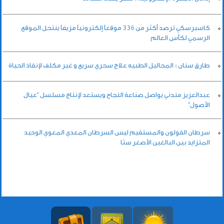
كاسبرسكي ترصد أكثر من 336 موقعاً إلكترونياً مزيفاً ينتحل الموقع
الرسمي لكأس العالم
طارق سنان : المحاليل الطبيه علاج سحري سريع و غير مكلف لإنقاذ الحياة
عبدالعزيز مندني يواصل صناعة النجاح ويستعد لإنتاج مسلسل “عيال
الأصول”
سرطان القولون والمستقيم ليس السرطان المعدي المعوي الوحيد
المتزايد بين البالغين الأصغر سنًا