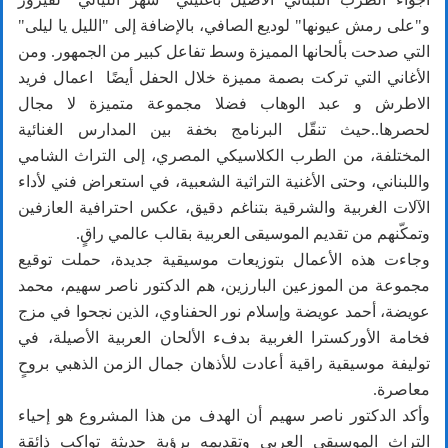
و"على رمش عيونها" لوديع الصافي، بالإضافة إلى "الليل يا ليلى"
التي صدحت بألحانها المميزة وسط تفاعل كبير من الجمهور. ومن
الأغاني التي تركت بصمة مميزة خلال الحفل أيضًا اعمال فريد
الاطرش و عبد الوهاب فضلا مجموعة متميزة لا مجال
لحصرها..حيث تنقّل البرنامج بخفة بين المدارس الغنائية
المختلفة، من الطرب الكلاسيكي المصري، إلى التراث الشامي
واللبناني، وحتى الأغنية التراثية الشعبية، في استعراض فني لأداء
الآلات الغربية والشرقية بتناغم دقيق، عكس احترافية العازفين
وتمكّنهم من تقديم الموسيقى العربية بقالب عالمي راقٍ.
وجاءت هذه الأعمال بتوزيعات موسيقية جديدة، حملت توقيع
مجموعة من الموزعين البارزين، هم الدكتور ناصر سهيم، محمد
عويضة، أحمد عويضة وإسلام نور الحفناوي، الذين نجحوا في مزج
فخامة الأوركسترا الغربية بدفء الألحان العربية الأصيلة، في
توليفة موسيقية راقية أعادت للأذهان جمال الزمن الذهبي بروحٍ
معاصرة.
وأكد الدكتور ناصر سهيم أن الهدف من هذا المشروع هو إحياء
التراث الموسيقي العربي وتقديمه برؤية حديثة تواكب ذائقة