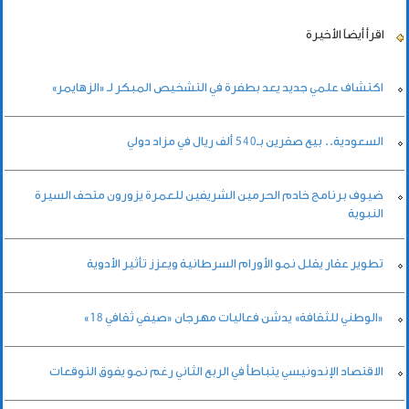
اقرأ أيضاً
الأخيرة
اكتشاف علمي جديد يعد بطفرة في التشخيص المبكر لـ «الزهايمر»
السعودية.. بيع صقرين بـ540 ألف ريال في مزاد دولي
ضيوف برنامج خادم الحرمين الشريفين للعمرة يزورون متحف السيرة
النبوية
تطوير عقار يقلل نمو الأورام السرطانية ويعزز تأثير الأدوية
«الوطني للثقافة» يدشن فعاليات مهرجان «صيفي ثقافي 18»
الاقتصاد الإندونيسي يتباطأ في الربع الثاني رغم نمو يفوق التوقعات