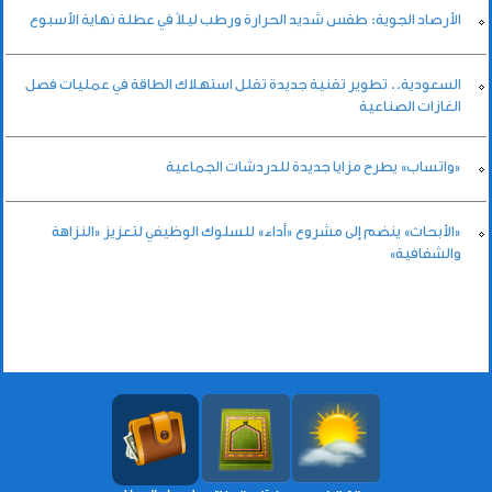
الأرصاد الجوية: طقس شديد الحرارة ورطب ليلاً في عطلة نهاية الأسبوع
السعودية.. تطوير تقنية جديدة تقلل استهلاك الطاقة في عمليات فصل
الغازات الصناعية
«واتساب» يطرح مزايا جديدة للدردشات الجماعية
«الأبحاث» ينضم إلى مشروع «أداء» للسلوك الوظيفي لتعزيز «النزاهة
والشفافية»