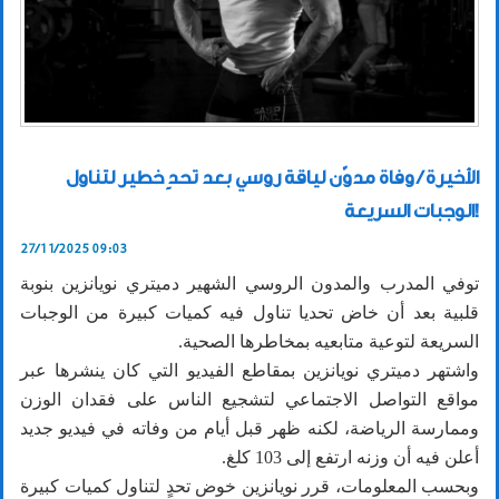
الأخيرة / وفاة مدوّن لياقة روسي بعد تحدٍ خطير لتناول
الوجبات السريعة!
27/11/2025 09:03
توفي المدرب والمدون الروسي الشهير دميتري نويانزين بنوبة
قلبية بعد أن خاض تحديا تناول فيه كميات كبيرة من الوجبات
السريعة لتوعية متابعيه بمخاطرها الصحية.
واشتهر دميتري نويانزين بمقاطع الفيديو التي كان ينشرها عبر
مواقع التواصل الاجتماعي لتشجيع الناس على فقدان الوزن
وممارسة الرياضة، لكنه ظهر قبل أيام من وفاته في فيديو جديد
أعلن فيه أن وزنه ارتفع إلى 103 كلغ.
وبحسب المعلومات، قرر نويانزين خوض تحدٍ لتناول كميات كبيرة