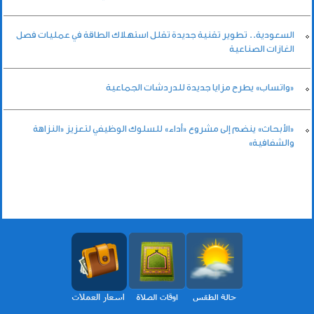
السعودية.. تطوير تقنية جديدة تقلل استهلاك الطاقة في عمليات فصل
الغازات الصناعية
«واتساب» يطرح مزايا جديدة للدردشات الجماعية
«الأبحاث» ينضم إلى مشروع «أداء» للسلوك الوظيفي لتعزيز «النزاهة
والشفافية»