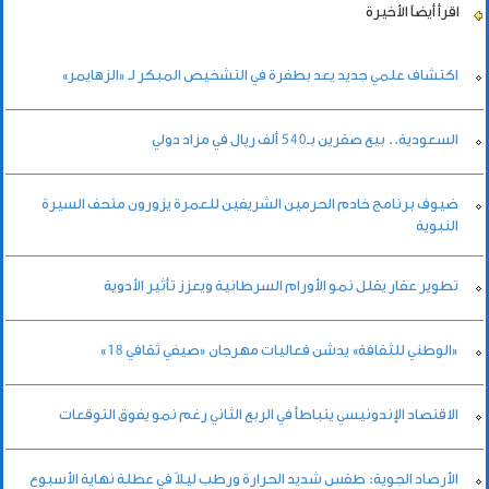
اقرأ أيضاً
الأخيرة
اكتشاف علمي جديد يعد بطفرة في التشخيص المبكر لـ «الزهايمر»
السعودية.. بيع صقرين بـ540 ألف ريال في مزاد دولي
ضيوف برنامج خادم الحرمين الشريفين للعمرة يزورون متحف السيرة
النبوية
تطوير عقار يقلل نمو الأورام السرطانية ويعزز تأثير الأدوية
«الوطني للثقافة» يدشن فعاليات مهرجان «صيفي ثقافي 18»
الاقتصاد الإندونيسي يتباطأ في الربع الثاني رغم نمو يفوق التوقعات
الأرصاد الجوية: طقس شديد الحرارة ورطب ليلاً في عطلة نهاية الأسبوع