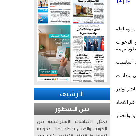
T+
|
T-
ان بوساطة
 الدعوات
خطوة مهمة
تي "ساهمت
ي إمدادات
اشر وغير
الأرشيف
م الاتحاد
بين السطور
ة والحوار
تُمثّل الاتفاقيات الاستراتيجية بين
الكويت والصين نقطة تحول محورية