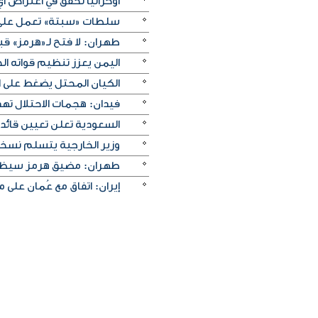
أوكرانيا تخفق في اعتراض 
سلطات «سبتة» تعمل على ن
طهران: لا فتح لـ«هرمز» قبل
اليمن يعزز تنظيم قواته الج
الكيان المحتل يضغط على ا
فيدان: هجمات الاحتلال ته
السعودية تعلن تعيين قائد 
وزير الخارجية يتسلم نسخة 
طهران: مضيق هرمز سيظل م
إيران: اتفاق مع عُمان على