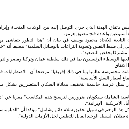
يس باتفاق الهدنة الذي جرى التوصل إليه بين الولايات المتحدة وإير
 أسبوعين وإعادة فتح مضيق هرمز.
ة التابعة للاتحاد محمود يوسف في بيان أن "هذا التطور يتماشى مع
يقي إلى ضبط النفس وتسوية النزاعات بالوسائل السلمية" مضيفا أنه "
ما مشتركا بخفض التصعيد".
ي لعبها الوسطاء الرئيسيون بما في ذلك سلطنة عمان وتركيا ومصر وال
الاتفاق".
كانت محسوسة عالميا بما في ذلك إفريقيا" موضحا أن "الاضطرابات ف
فاع أسعار السلع الأساسية".
ر يمثل فرصة حاسمة لتخفيف معاناة السكان المتضررين بشكل مب
وماسية الشاملة سيكونان ضروريين لترسيخ هذه المكاسب" معربا عن "دع
 الأمريكية - الإيرانية".
ل هذا الزخم في سبيل تحقيق سلام دائم وشامل" مؤكدا أن "الدبلوماسي
ة يظلان السبيل الوحيد القابل للتطبيق لحل الأزمات الدولية".