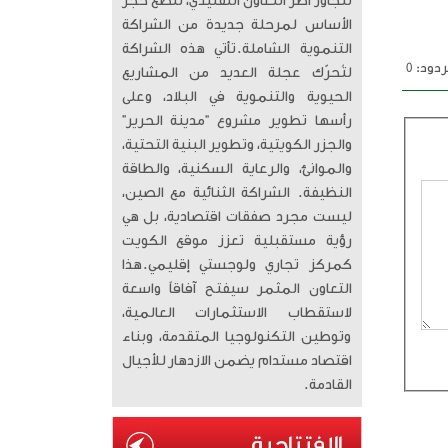
تتجاوز أطر التعاون التقليدي، لتضع حجر
الأساس لمرحلة جديدة من الشراكة
التنموية الشاملة. ​تأتي هذه الشراكة
دود: 0
لتُحرّك عجلة العديد من المشاريع
الحيوية والتنموية في البلاد، وعلى
رأسها تطوير مشروع “مدينة الحرير”
والجزر الكويتية، وتطوير البنية التحتية،
والموانئ، والرعاية السكنية، والطاقة
النظيفة. الشراكة الثنائية مع الصين،
ليست مجرد صفقات اقتصادية، بل هي
رؤية مستقبلية تعزز موقع الكويت
كمركز تجاري ولوجستي إقليمي. ​هذا
التعاون المثمر سيفتح آفاقاً واسعة
لاستقطاب الاستثمارات العالمية،
وتوطين التكنولوجيا المتقدمة، وبناء
اقتصاد مستدام يضمن الازدهار للأجيال
القادمة.