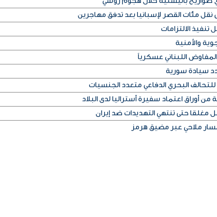
أي صواريخ باليستية خلال هجوم روسي
قل مئات القصر لإسبانيا بعد تدفق مهاجرين
 تنفيذ الالتزامات
وية والأمنية
لمفاوض اللبناني عسكرياً
دد سيادة سورية
للتحالف البحري الدفاعي متعدد الجنسيات
من أوراق اعتماد سفيرة أستراليا لدى البلاد
غلقا حتى تنتهي التهديدات ضد إيران
 مسار ملاحي عبر مضيق هرمز