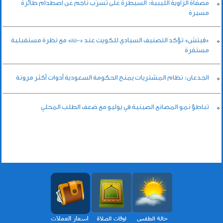
مصفاة الزاوية الليبية: السيطرة على تسرّب ناجم عن اصطدام طائرة
مسيرة
«فيتش» تؤكد التصنيف السيادي للكويت عند «-aa» مع نظرة مستقبلية
مستقرة
الجدعان: نظام المشتريات يمنح الحكومة السعودية أدوات أكثر مرونة
تباطؤ نمو المصانع الصينية في يوليو مع ضعف الطلب المحلي