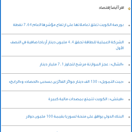
اقرأ أيضاً
إقتصاد
بورصة الكويت تغلق تعاملاتها على ارتفاع مؤشرها العام 7.64 نقطة
الشركة العملية للطاقة تحقق 4.4 مليون دينار أرباحا صافية في النصف
الأول
«الشال»: عجز الموازنة مرشح لتجاوز 7.1 مليار دينار
«بيت التمويل»: 130 الف دينار جوائز الفائزين بسحبى «الحصاد» و«الرابح»
«فيتش»: الكويت تتمتع بمصدات مالية كبيرة
البنك الدولي يوافق على منحة لسوريا بقيمة 100 مليون دولار