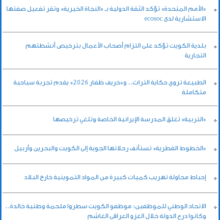
«الأمم المتحدة» تؤكد الثقة الدولية بـ «النجاة الخيرية» وتقر تفعيل صفتها
الاستشارية لدى ecosoc
بلدية الكويت تؤكد على التزام أصحاب الأعمال بترخيص أنشطتهم
التجارية
الطبيعة تروي حكاية التراث.. و«خريف ظفار 2026» يقدم تجربة سياحية
متكاملة
«التربية» تغلق المدرسة الإيرانية الخاصة وتلغي ترخيصها
«الخطوط القطرية» تستأنف رحلاتها الجوية إلى الكويت والبحرين وأربيل
إحباط محاولة تهريب كميات كبيرة من المواد التموينية خارج البلاد
الاتحاد الوطني للموظفين: موظفو الكويت سطروا ملحمة وطنية خالدة..
وكانوا درع الدولة خلال الغزو العراقي الغاشم