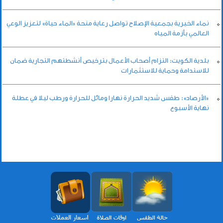
نماء الخيرية بجمعية الإصلاح تواصل رعاية منحة «الماء حياة» لتعزيز الوعي
العالمي بأزمة المياه
بلدية الكويت: التزام أصحاب الأعمال بترخيص أنشطتهم التجارية ضمان
للاستدامة وحماية للاستثمارات
«الأرصاد»: طقس شديد الحرارة نهارا ومائل للحرارة ورطب ليلا في عطلة
نهاية الأسبوع