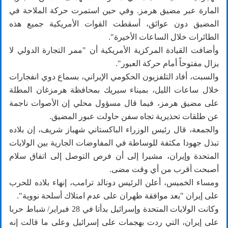
المارة عبر مضيق هرمز. وفي حين استمرت حركة الملاحة في
المضيق دون عوائق، أسقطت القوات الأمريكية جميع هذه
الطائرات خلال الساعات الأخيرة".
وأضافت القيادة المركزية الأمريكية أن "ممر التجارة الدولي لا
يزال مفتوحاً أمام حركة العبور".
والسبت، أفاد التلفزيون الحكومي الإيراني، بسماع دوي انفجارات
خلال ساعات الليل، بميناء سيريك بمحافظة هرمزغان المطلة
على مضيق هرمز، فيما قال مسؤول محلي إن الأصوات ناجمة
عن طلقات تحذيرية تجاه سفن حاولت عبور المضيق.
والجمعة، قال رئيس الوزراء الباكستاني شهباز شريف، إن بلاده
تبذل جهودا مكثفة للوساطة في المفاوضات الجارية بين الولايات
المتحدة وإيران، مشيرا إلى أن فرص التوصل إلى اتفاق سلام
أصبحت أقرب من أي وقت مضى.
ومساء الخميس، أعلن الرئيس دونالد ترامب، إنهاء بلاده للحرب
على إيران "بعد موافقة طهران على عدم امتلاك أسلحة نووية".
وكانت الولايات المتحدة وإسرائيل بدأتا في 28 فبراير/ شباط حربا
على إيران، التي ردت بهجمات على إسرائيل وعلى ما قالت إنه