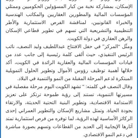
الإسكان، بمشاركة نخبة من كبار المسؤولين الحكوميين وممثلي
المؤسسات المالية والمطورين العقاريين والمكاتب الهندسية
والخبراء القانونيين، لمناقشة الفرص الاستثمارية والأطر
التنظيمية والتشريعية التي تسهم في تطوير قطاعي الإسكان
والرهن العقاري في دولة الكويت.
ومثّل “المركز” في حفل الافتتاح عبداللطيف وليد النصف، نائب
الرئيس التنفيذي، حيث ألقى كلمة رئيسية إلى جانب عدد من
قيادات المؤسسات المالية والعقارية الرائدة في الكويت، أكد
خلالها أهمية توظيف رؤوس الأموال وتطوير الحلول التمويلية
المبتكرة لدعم المرحلة المقبلة من النمو والتنمية في البلاد.
وقال النصف في كلمته: “ تشهد الكويت اليوم مرحلة مفصلية في
مسيرتها التنموية، تستند إلى رؤية طموحة ترتكز على تعزيز
الاستدامة الاقتصادية، وتطوير البنية التحتية الحديثة، والارتقاء
بجودة الحياة. وتمثل مشاريع الإسكان والتطوير العمراني إحدى
الركائز الأساسية لهذه الرؤية، لما توفره من فرص استثمارية تمتد
آثارها الإيجابية إلى العديد من القطاعات وتسهم بصورة مباشرة
في دعم النمو الاقتصادي.