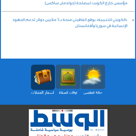
مؤسس خارج الكويت لمصلحة (جولدمان ساكس)
«الكويتي للتنمية» يوقع اتفاقيتي منحة بـ5 ملايين دولار لدعم الجهود
الإنسانية في سوريا وأفغانستان