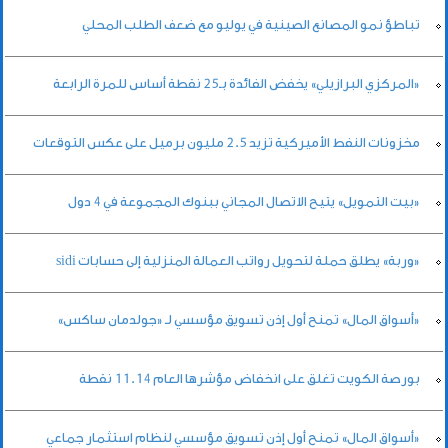
تباطؤ نمو المصانع الصينية في يوليو مع ضعف الطلب المحلي
«المركزي البرازيلي» يخفض الفائدة بـ25 نقطة أساس للمرة الرابعة
مخزونات النفط الأميركية تزيد 2.5 مليون برميل على عكس التوقعات
«بيت التمويل» يتيح الاتصال المجاني ببنوك المجموعة في 4 دول
«وربة» يطلق حملة لتحويل رواتب العمالة المنزلية إلى حسابات sidi
«أسواق المال» تمنح أول إذن تسويق مؤسسي لـ «جولدمان ساكس»
بورصة الكويت تغلق على انخفاض مؤشرها العام 11.14 نقطة
«أسواق المال» تمنح أول إذن تسويق مؤسسي لنظام استثمار جماعي