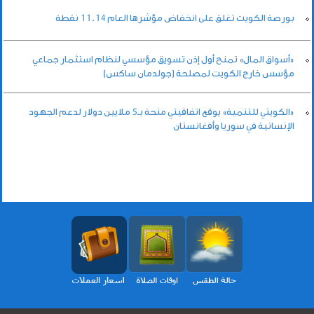
بورصة الكويت تغلق على انخفاض مؤشرها العام 11.14 نقطة
«أسواق المال» تمنح أول إذن تسويق مؤسسي لنظام استثمار جماعي
مؤسس خارج الكويت لمصلحة (جولدمان ساكس)
«الكويتي للتنمية» يوقع اتفاقيتي منحة بـ5 ملايين دولار لدعم الجهود
الإنسانية في سوريا وأفغانستان