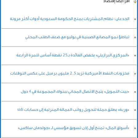
اقرأ أيضاً
إقتصاد
الجدعان: نظام المشتريات يمنح الحكومة السعودية أدوات أكثر مرونة
تباطؤ نمو المصانع الصينية في يوليو مع ضعف الطلب المحلي
«المركزي البرازيلي» يخفض الفائدة بـ25 نقطة أساس للمرة الرابعة
مخزونات النفط الأميركية تزيد 2.5 مليون برميل على عكس التوقعات
«بيت التمويل» يتيح الاتصال المجاني ببنوك المجموعة في 4 دول
«وربة» يطلق حملة لتحويل رواتب العمالة المنزلية إلى حسابات sidi
«أسواق المال» تمنح أول إذن تسويق مؤسسي لـ «جولدمان ساكس»