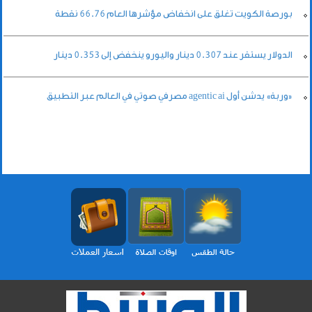
بورصة الكويت تغلق على انخفاض مؤشرها العام 66.76 نقطة
الدولار يستقر عند 0.307 دينار واليورو ينخفض إلى 0.353 دينار
«وربة» يدشن أول agentic ai مصرفي صوتي في العالم عبر التطبيق