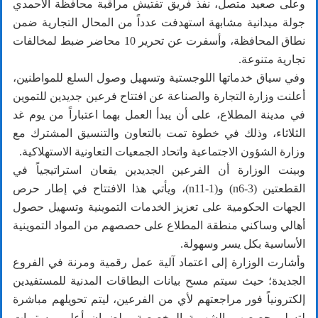
وعلى صعيد متصل، نفذ فريق تفتيش مراقبة محافظة الأحمدي
جولة ميدانية مشابهة استهدفت عدداً من المحال التجارية ضمن
نطاق المحافظة، وأسفرت عن تحرير 10 محاضر ضبط لمخالفات
تجارية متنوعة.
وفي سياق خدماتها اللوجستية وتسهيل وصول السلع للمواطنين،
أعلنت وزارة التجارة والصناعة عن افتتاح فرعين جديدين للتموين
في مدينة المطلاع، على أن يبدأ العمل بهما اعتباراً من يوم غد
الثلاثاء، وذلك في خطوة تمت بالتعاون والتنسيق المشترك مع
وزارة الشؤون الاجتماعية واتحاد الجمعيات التعاونية الاستهلاكية.
وبينت الوزارة أن الفرعين الجديدين يقعان استراتيجياً في
القطعتين (n6-3) و(n11-1)، ويأتي هذا الافتتاح في إطار حرص
الجهات الحكومية على تعزيز الخدمات التموينية وتسهيل حصول
أهالي وساكني منطقة المطلاع على حصصهم من المواد التموينية
الأساسية بكل يسر وسهولة.
وأشارت الوزارة إلى اعتماد آلية عمل رقمية ومرنة في الفروع
الجديدة؛ حيث سيتم مسح بيانات البطاقات المدنية للمستفيدين
إلكترونياً فور مراجعتهم لأي من الفرعين، ليتم تحويلهم مباشرة
لتسلم حصصهم الشهرية المخصصة. ولضمان أعلى مستويات