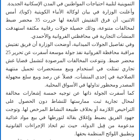
التموينية لتلبية احتياجات المواطنين في المدن الإسكانية الجديدة.
وأعلنت الوزارة في بيان لوكالة الأنباء الكويتية (كونا)، أمس
الاثنين، أن فرق التفتيش التابعة لها حررت 35 محضر ضبط
لمخالفات متنوعة، وذلك حصيلة جولات رقابية مكثفة استهدفت
المنشآت التجارية في محافظتي الفروانية والأحمدي.
وفي تفاصيل الجولات الميدانية، أوضحت الوزارة أن فريق تفتيش
مراقبة محافظة الفروانية نفذ جولة موسعة أسفرت عن تحرير 25
محضر ضبط. وتنوعت المخالفات المرصودة لتشمل قضايا غش
تجاري تمثلت في استخدام وبيع مستحضرات تجميل منتهية
الصلاحية في إحدى المنشآت، فضلاً عن رصد وبيع سلع مجهولة
المصدر ومحظور تداولها في الأسواق المحلية.
كما أسفرت الجولة ذاتها عن توجيه خمسة إشعارات مخالفة
لمحال تجارية ثبت ممارستها للنشاط دون الحصول على
التراخيص اللازمة أو بخلاف طبيعة النشاط المرخص لها. وتوجت
جهود الفريق بضبط وإغلاق بقالة لتورطها في بيع مواد غذائية
مدعومة من قِبل الدولة، حيث تم اتخاذ الإجراءات القانونية
وتطبيق اللوائح المنظمة بحقها.