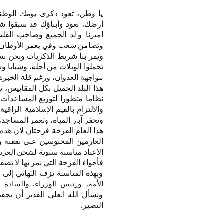
يا وطن، تعود ذكرى يومك الوطني
أرضك، تعود وأبناؤك قد سبقوا ش
أميرنا والد الجميع وصاحب القل
وتضامن شعب وفي يعمر الأوطان.
ويمر بنا شريط الذكريات ونحن نس
تحملوا الويلات من أجله، وشبابا 
مواجهة العدوان، ورغم قلة الخبرة و
هذا البلد الجميل بكل المقاييس، 
نظاما متطورا لتوزيع المساعدات 
والالتزام بالقيم الإسلامية الرا
وتحفر آبار المياه، وتعمر المساجد،
هذا العام الفرحة فرحتان لان هذه
الغارمين المحبوسين على نفقته وت
الاعياد مناسبة سنوية لشحن العزي
فأجواء الفرحة التي نمر بها لا تص
وبهذه المناسبة نزف التهاني إلى 
الأمة، ورئيس الوزراء، والسادة 
ونسأل الله العلي القدير أن يحفظ 
النصير.