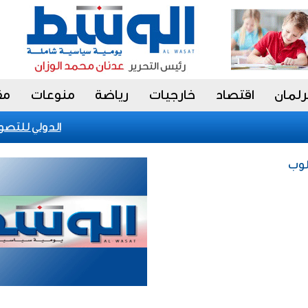
رلمان
اقتصاد
خارجيات
رياضة
منوعات
مق
الكويت تحقق إنجازا عالميا في بينالي fiap الدولي للتصوير 2026 بالبرازيل
لوب