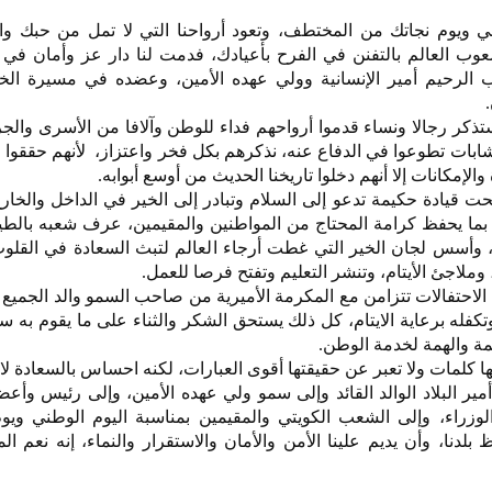
 ويوم نجاتك من المختطف، وتعود أرواحنا التي لا تمل من حبك وال
عوب العالم بالتفنن في الفرح بأعيادك، فدمت لنا دار عز وأمان في
ب الرحيم أمير الإنسانية وولي عهده الأمين، وعضده في مسيرة الخي
تذكر رجالا ونساء قدموا أرواحهم فداء للوطن وآلافا من الأسرى والج
وشابات تطوعوا في الدفاع عنه، نذكرهم بكل فخر واعتزاز، لأنهم حققوا
الإمكانات إلا أنهم دخلوا تاريخنا الحديث من أوسع أبوابه.
تحت قيادة حكيمة تدعو إلى السلام وتبادر إلى الخير في الداخل والخ
بما يحفظ كرامة المحتاج من المواطنين والمقيمين، عرف شعبه بالطي
قية، وأسس لجان الخير التي غطت أرجاء العالم لتبث السعادة في القلوب
 وملاجئ الأيتام، وتنشر التعليم وتفتح فرصا للعمل.
 الاحتفالات تتزامن مع المكرمة الأميرية من صاحب السمو والد الجميع 
كفله برعاية الايتام، كل ذلك يستحق الشكر والثناء على ما يقوم به س
مة والهمة لخدمة الوطن.
فها كلمات ولا تعبر عن حقيقتها أقوى العبارات، لكنه احساس بالسعادة ل
أمير البلاد الوالد القائد وإلى سمو ولي عهده الأمين، وإلى رئيس وأ
الوزراء، وإلى الشعب الكويتي والمقيمين بمناسبة اليوم الوطني ويوم
بلدنا، وأن يديم علينا الأمن والأمان والاستقرار والنماء، إنه نعم ال