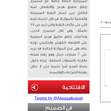
للميزانية العامة خاصة مع استمرار
إغلاق مضيق هرمز والانفصال شبه
الكامل بين أسعار النفط المسجلة
والفعلية بالموازنة، في ظل اعتماد شبه
دود: 0
كلي على عائدات النفط والتي تزيد عن 90
بالمئة. وفي ظل استمرار الحرب
وتداعيات إغلاق مضيق هرمز السلبية
على الاقتصاد الكويتي والخليجي بوجه
عام، فإن عجز الموازنة الحالية قد يزيد
على 7 مليارات دينار، وهو رقم ضخم
مقارنة بالسنوات السابقة. إيجاد حلول
بديلة أصبح أمراً حتمياً حتى لا نظل
رهينة الصراعات الإقليمية.
Tweets by @Alwasatkuwait
في الصميم