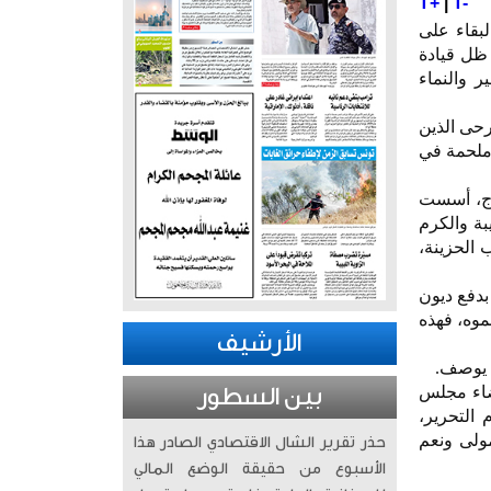
T+
|
T-
بقاء على
 ظل قيادة
ر والنماء
رحى الذين
 ملحمة في
ارج، أسست
بة والكرم
 الحزينة،
بدفع ديون
موه، فهذه
الأرشيف
ا يوصف.
عضاء مجلس
بين السطور
 التحرير،
مولى ونعم
حذر تقرير الشال الاقتصادي الصادر هذا
الأسبوع من حقيقة الوضع المالي