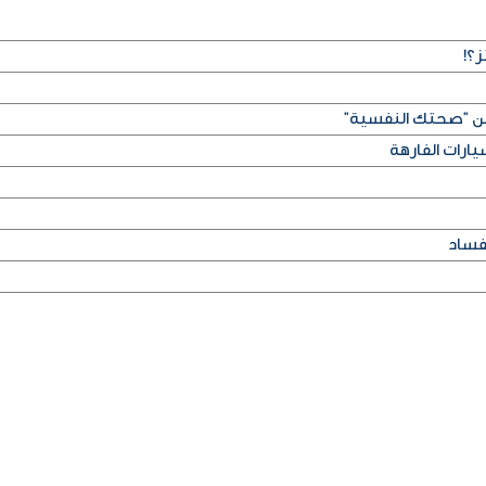
ز؟!
سن "صحتك النفسية"
ارات الفارهة
فساد