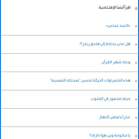
اقرأ أيضاً
الإفتتاحية
«العيد عيدين»
هل نحن بحاجة إلى فندق ريتز؟!
وعاد شهر القرآن
هذه الخضراوات النيئة تحسن "صحتك النفسية"
حبك محفور في القلوب
عذراً يا وطن النهار
يا حكومة وين هوا دارك؟