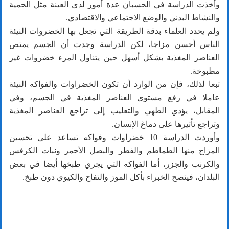
وأخذت الدراسة في الحسبان عدة أمور لدى العينة مثل الحمية
والنشاط البدني والوضع الاجتماعي والاقتصادي.
ولم يحدد العلماء بدقة الطريقة التي تجعل بها الخضروات النيئة
الناس أحسن مزاجا، لكن الدراسة وجدت أن الجسم يمتص
العناصر المغذية بشكل أسهل حين يتناول المرء خضروات غير
مطبوخة.
تبعا لذلك، فإن من الوارد أن تكون الخضراوات والفواكه النيئة
عاملا في رفع مستوى العناصر المغذية في الجسم، وفي
المقابل، يؤدي الطهي والتعليب إلى تراجع العناصر المغذية
وتراجع تأثيرها على دماغ الإنسان.
وأوردت الدراسة 10 خضراوات وفواكه تساعد على تحسين
المزاج منها الطماطم والفطر والبصل الأحمر ونبات الكرفس
والكرنب والجزر، أما الفواكه التي يجري طبخها أيضا في بعض
البلدان، فينصح الخبراء بأكل الموز والتفاح والكيوي دون طبخ.