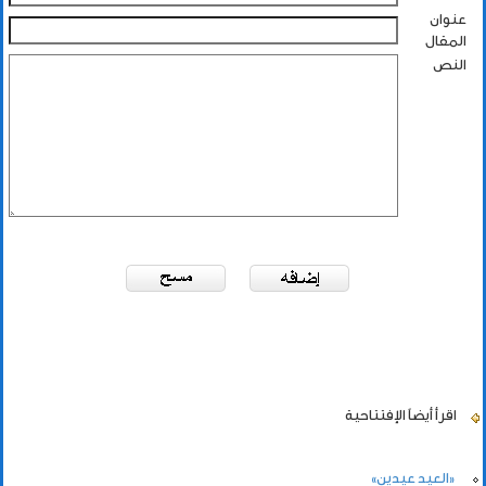
عنوان
المقال
النص
اقرأ أيضاً
الإفتتاحية
«العيد عيدين»