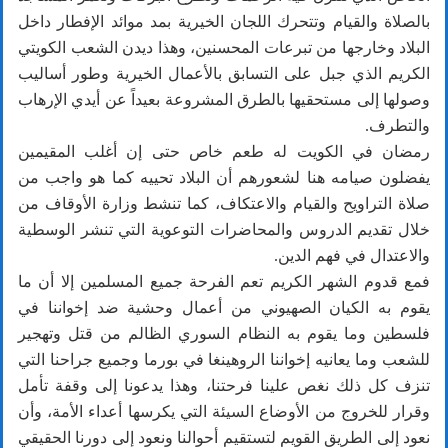
بالصلاة والقيام وتتحرك اللجان الخيرية بمد موائد الإفطار داخل
البلاد وخارجها من تبرعات المحسنين، وهذا ديدن الشعب الكويتي
الكريم الذي جبل على التسابق بالأعمال الخيرية وطور أساليب
وصولها إلى مستحقيها بالطرق المشروعة بعيداً عن أيدي الإرهاب
والتطرف.
رمضان في الكويت له طعم خاص حتى إن أغلب المقيمين
يفضلون صيامه هنا لشعورهم أن البلاد تحييه كما هو واجب من
صلاة التراويح والقيام والاعتكاف، كما تنشط وزارة الأوقاف من
خلال تقديم الدروس والمحاضرات التوعوية التي تنشر الوسطية
والاعتدال في فهم الدين.
فمع قدوم الشهر الكريم تعم الفرحة جميع المسلمين إلا أن ما
يقوم به الكيان الصهيوني من أعمال وحشية ضد إخواننا في
فلسطين وما يقوم به النظام السوري الظالم من قتل وتهجير
للشعب وما يعانيه إخواننا الروهينغا في بورما وجميع جراحنا التي
تنزف كل ذلك نغص علينا فرحتنا، وهذا يدعونا إلى وقفة تأمل
وقرار للخروج من الأوضاع السيئة التي يكرسها أعداء الأمة، وأن
نعود إلى الطريق القويم لتستقيم أحوالنا ونعود إلى دورنا الحقيقي