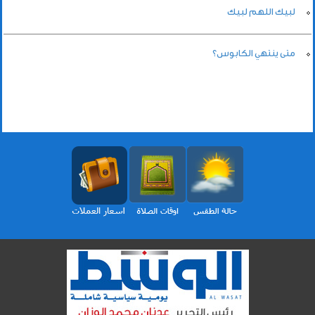
لبيك اللهم لبيك
متى ينتهي الكابوس؟