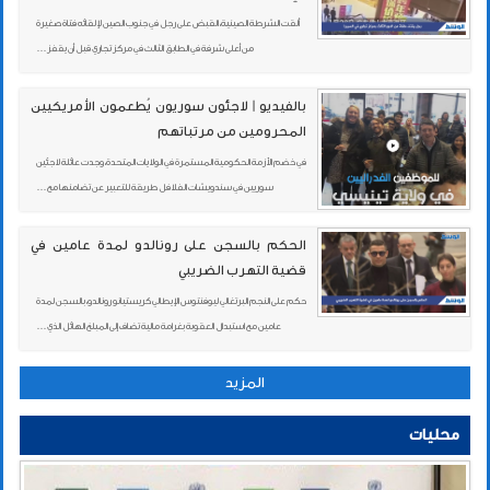
ألقت الشرطة الصينية، القبض على رجل في جنوب الصين لإلقائه فتاة صغيرة
من أعلى شرفة في الطابق الثالث في مركز تجاري قبل أن يقفز ...
بالفيديو | لاجئون سوريون يُطعمون الأمريكيين
المحرومين من مرتباتهم
في خضم الأزمة الحكومية المستمرة في الولايات المتحدة، وجدت عائلة لاجئين
سوريين في سندويشات الفلافل طريقة للتعبير عن تضامنها مع ...
الحكم بالسجن على رونالدو لمدة عامين في
قضية التهرب الضريبي
حكم على النجم البرتغالي ليوفنتوس الإيطالي كريستيانو رونالدو، بالسجن لمدة
عامين مع استبدال العقوبة بغرامة مالية تضاف إلى المبلغ الهائل الذي ...
المزيد
محليات