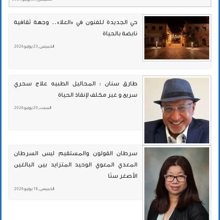
حي الجديدة للفنون في «العلا».. وجهة ثقافية
نابضة بالحياة
الخميس , 23 يوليو 2026
طارق سنان : المحاليل الطبيه علاج سحري
سريع و غير مكلف لإنقاذ الحياة
السبت , 20 يونيو 2026
سرطان القولون والمستقيم ليس السرطان
المعدي المعوي الوحيد المتزايد بين البالغين
الأصغر سنًا
الخميس , 18 يونيو 2026