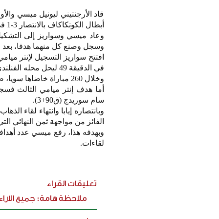
قاد الأرجنتيني ليونيل ميسي والأ
أبطال الكونكاكاف بالانتصار 3-1 في إياب ثمن النهائي على ناشفيل، بعدما كان لقاء الذهاب قد انتهى بالتعادل 2-2.
وعاد ميسي وسواريز إلى التشكيل 
وسجل وصنع كل منهما هدفا، بعد ح
في الدقيقة 49 ليحل محله الفنلندي روبرت تايلور.
وخلال 260 مباراة خاضاها سويا، صنع ميسي 40 هدفا لسواريز.
سام سوريدج (ق90+3).
الفائز من مواجهة ثمن النهائي ال
لقاءات.
تعليقات القراء
ملاحظة هامة: جميع الارا