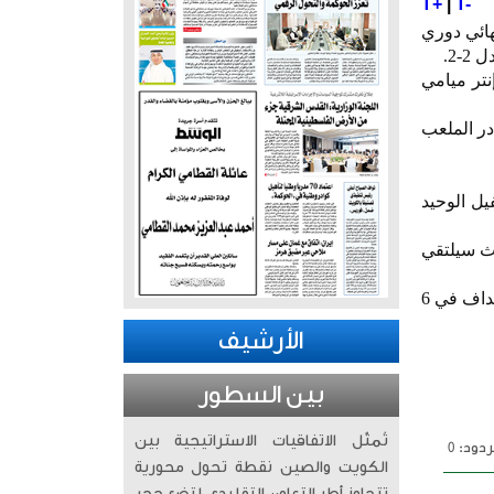
T+
|
T-
هائي دوري
نتر ميامي
 الذي أحرز الهدف الثاني (ق40) قبل أن يغادر الملعب
هدف ناشفيل الوحيد
كاكاف حيث سيلتقي
وبهدفه هذا، رفع ميسي عدد أهدافه هذا العام مع إنتر ميامي إلى 5 في 5 مباريات بينما سجل سواريز 4 أهداف في 6
الأرشيف
بين السطور
تُمثّل الاتفاقيات الاستراتيجية بين
دود: 0
الكويت والصين نقطة تحول محورية