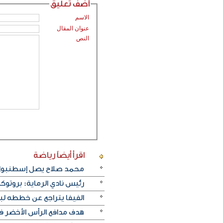
أضف تعليق
الاسم
عنوان المقال
النص
اقرأ أيضاً
رياضة
محمد صلاح يصل إسطنبول ت
رئيس نادي الرماية: بروتو
الفيفا يتراجع عن خططه ل
هدف مدافع الرأس الأخضر في م