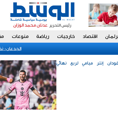
رلمان
اقتصاد
خارجيات
رياضة
منوعات
مق
الجدعان: نظام 
دان إنتر ميامي لربع نهائي