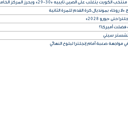
لا روخا» بمونديال كرة القدم للمرة الثانية
 حتى «يورو 2028»
 فضلت أميركا؟
مانشستر سيتي