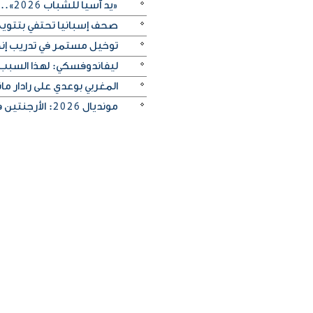
«يد آسيا للشباب 2026».. منتخب الكويت يتغلب على الصين تايبيه «30-29» ويحرز المركز الخامس
صحف إسبانيا تحتفي بتتويج «
توخيل مستمر في تدريب إنجلترا
ليفاندوفسكي: لهذا السبب
المغربي بوعدي على رادار 
مونديال 2026: الأرجنتين في مواجهة صعبة أمام إنجلترا لبلوغ النهائي