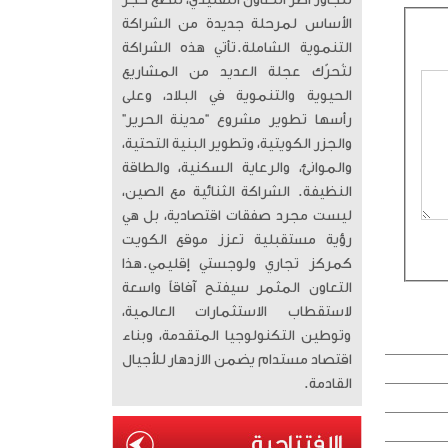
تتجاوز أطر التعاون التقليدي، لتضع حجر
الأساس لمرحلة جديدة من الشراكة
التنموية الشاملة. ​تأتي هذه الشراكة
لتُحرّك عجلة العديد من المشاريع
الحيوية والتنموية في البلاد، وعلى
رأسها تطوير مشروع “مدينة الحرير”
والجزر الكويتية، وتطوير البنية التحتية،
والموانئ، والرعاية السكنية، والطاقة
النظيفة. الشراكة الثنائية مع الصين،
ليست مجرد صفقات اقتصادية، بل هي
رؤية مستقبلية تعزز موقع الكويت
كمركز تجاري ولوجستي إقليمي. ​هذا
التعاون المثمر سيفتح آفاقاً واسعة
لاستقطاب الاستثمارات العالمية،
وتوطين التكنولوجيا المتقدمة، وبناء
اقتصاد مستدام يضمن الازدهار للأجيال
القادمة.