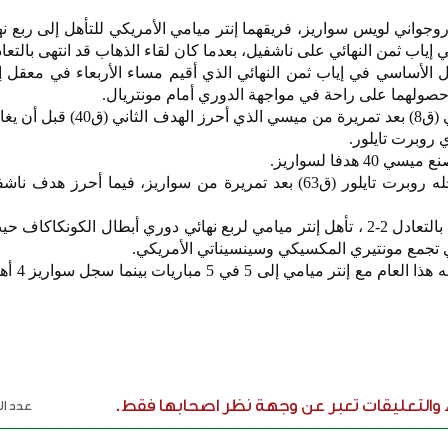
وروجواني لويس سواريز، فريقهما إنتر ميامي الأمريكي للتأهل إلى ربع ن
الأساسي في إياب ثمن النهائي الذي أقيم مساء الأربعاء في معقل إ
صولهما على راحة في مواجهة الدوري أمام مونتريال.
افتتح سواريز التسجيل لإنتر ميامي (ق8) بعد تمريرة من ميسي
أما هدف إنتر ميامي الثالث فسجله روبرت تايلور (ق63) بعد تمريرة من سواريز، فيما أحرز 
وبانتصاره إيابا وانتهاء لقاء الذهاب بالتعادل 2-2 ، تأهل إنتر ميامي لربع نهائي دوري أبطال الكون
تي تجمع مونتيري المكسيكي وسينسيناتي الأمريكي.
ء والتعليقات تعبر عن وجهة نظر اصحابها فقط.
عدد الر