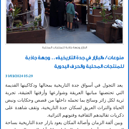
البازار وجهة جاذبة للمنتجات المحلية
منوعات / «البازار في جدة التاريخية».. وجهة جاذبة
للمنتجات المحلية والحرف اليدوية
31/03/2024 05:29
يعد التجول في أسواق جدة التاريخية بمحالها ودكاكينها القديمة
التي تحتضنها مبانيها العريقة وشوارعها وأزقتها العتيقة، تجربة
ثرية لكل زائر وسائح بما تحمله داخلها من قصص وحكايات ونبض
الحياة والتراث العريق لسكان جدة التاريخية، وتقف شاهدة على
ذكريات تقاليدهم الثقافية وفنونهم التراثية.
وبين ألفة الزمان وأصالة المكان يعود بازار جدة التاريخية بساحة