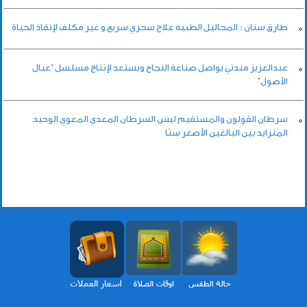
طارق سنان : المحاليل الطبيه علاج سحري سريع و غير مكلف لإنقاذ الحياة
عبدالعزيز مندني يواصل صناعة النجاح ويستعد لإنتاج مسلسل “عيال
الأصول”
سرطان القولون والمستقيم ليس السرطان المعدي المعوي الوحيد
المتزايد بين البالغين الأصغر سنًا