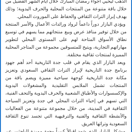
الذهب ليحيي أجواء رمضان المبارك خلال أيام الشهر الفضيل من
خلال باقة متنوعة من المنتجات المحلية والحرف اليدوية؛ وذلك
بهدف إبراز التراث الثقافي والحفاظ على الموروث المحلي.
ويؤدي البازار دوراً داعماً لرواد ورائدات الأعمال والأسر المنتجة
من خلال توفير منافذ عرض وبيع منتجاتهم مما يسهم في توسيع
نطاق الأسواق المتاحة لهم على المستوى المحلي لتطوير
مهاراتهم التجارية، ويتيح للمتسوقين مجموعة من المتاجر المحلية
المميزة لمنتجات ثقافية مختلفة.
ويعد البازار الذي يقام في قلب جدة التاريخية أحد أهم جهود
برنامج جدة التاريخية لإبراز التراث الثقافي السعودي وتعزيز
مكانة جدة التاريخية كوجهة سياحية مميزة ويضم باقة من
المنتجات تشمل الملابس التقليدية والمشغولات اليدوية
والإكسسوارات والأطباق الشعبية والحرف اليدوية والتحف الفنية،
التي تسهم في إحياء التراث المحلي في جدة وتعزيز السياحة
الثقافية في المدينة، من خلال مجموعة متنوعة من الفعاليات
والأنشطة الثقافية والفنية والترفيهية التي تجسد تنوع الثقافة
السعودية وتراثها العريق.
ويشكل البازار الذي شهد إقبالاً كبيراً وجهة مميزة للباحثين عن