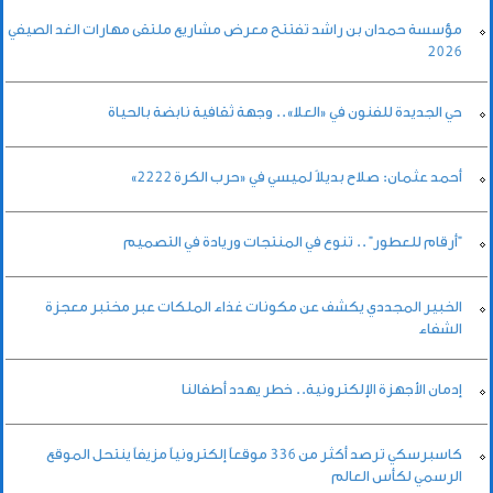
مؤسسة حمدان بن راشد تفتتح معرض مشاريع ملتقى مهارات الغد الصيفي
2026
حي الجديدة للفنون في «العلا».. وجهة ثقافية نابضة بالحياة
أحمد عثمان: صلاح بديلاً لميسي في «حرب الكرة 2222»
"أرقام للعطور" .. تنوع في المنتجات وريادة في التصميم
الخبير المجددي يكشف عن مكونات غذاء الملكات عبر مختبر معجزة
الشفاء
إدمان الأجهزة الإلكترونية.. خطر يهدد أطفالنا
كاسبرسكي ترصد أكثر من 336 موقعاً إلكترونياً مزيفاً ينتحل الموقع
الرسمي لكأس العالم