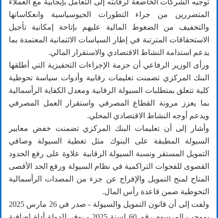
توجيه الشركات الخاضعة لرقابته إلى التعامل بإيجابية مع العملاء
المتضررين من جراء التطورات الجيوسياسية وانعكاساتها
والتخفيف من الضغوط المالية عليهم بإتاحة إمكانية تأجيل
الاستحقاقات المترتبة في إطار السياسات الائتمانية المعتمدة بما
يدعم استدامة النشاط الاقتصادي والاستقرار المالي.
ورأى الوزير الرفاعي أن حزمة الإجراءات التحفيزية التي أطلقها
البنك المركزي تضمنت تعليمات رقابية وأدوات سياسة تحوطية
كلية تتعلق بمتطلبات السيولة الرقابية ومعدل الكفاية الرأسمالية
بما يعزز مرونة القطاع المصرفي واستقرار العمل المصرفي
ويدعم أوجه النشاط الاقتصادي المحلي.
وأشار إلى أن تعليمات البنك المركزي تضمنت خفض معايير
السيولة المطبقة على البنوك مثل تغطية السيولة وصافي
التمويل المستقر ونسبة السيولة الرقابية علاوة على رفع الحدود
القصوى للفجوات التراكمية في نظام السيولة ورفع الحد الأقصى
المتاح لمنح التمويل والإفراج عن جزء من المصدات الرأسمالية
التحوطية ضمن قاعدة رأس المال.
ولفت إلى أن قانون التمويل والسيولة - صدر في 26 مارس 2025
بموجب المرسوم رقم 60 لسنة 2025 - يوفر للدولة أداة إضافية