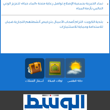
نماء الخيرية بجمعية الإصلاح تواصل رعاية منحة «الماء حياة» لتعزيز الوعي
العالمي بأزمة المياه
بلدية الكويت: التزام أصحاب الأعمال بترخيص أنشطتهم التجارية ضمان
للاستدامة وحماية للاستثمارات