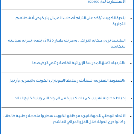
الاستشارية لدى ecosoc
بلدية الكويت تؤكد على التزام أصحاب الأعمال بترخيص أنشطتهم
التجارية
الطبيعة تروي حكاية التراث.. و«خريف ظفار 2026» يقدم تجربة سياحية
متكاملة
«التربية» تغلق المدرسة الإيرانية الخاصة وتلغي ترخيصها
«الخطوط القطرية» تستأنف رحلاتها الجوية إلى الكويت والبحرين وأربيل
إحباط محاولة تهريب كميات كبيرة من المواد التموينية خارج البلاد
الاتحاد الوطني للموظفين: موظفو الكويت سطروا ملحمة وطنية خالدة..
وكانوا درع الدولة خلال الغزو العراقي الغاشم