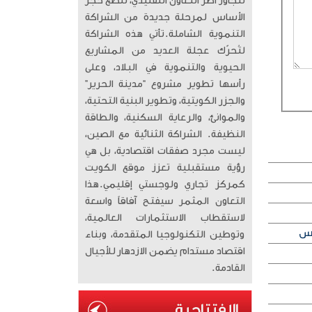
تتجاوز أطر التعاون التقليدي، لتضع حجر
الأساس لمرحلة جديدة من الشراكة
التنموية الشاملة. ​تأتي هذه الشراكة
لتُحرّك عجلة العديد من المشاريع
الحيوية والتنموية في البلاد، وعلى
رأسها تطوير مشروع “مدينة الحرير”
والجزر الكويتية، وتطوير البنية التحتية،
والموانئ، والرعاية السكنية، والطاقة
النظيفة. الشراكة الثنائية مع الصين،
ليست مجرد صفقات اقتصادية، بل هي
رؤية مستقبلية تعزز موقع الكويت
كمركز تجاري ولوجستي إقليمي. ​هذا
التعاون المثمر سيفتح آفاقاً واسعة
لاستقطاب الاستثمارات العالمية،
وتوطين التكنولوجيا المتقدمة، وبناء
اقتصاد مستدام يضمن الازدهار للأجيال
القادمة.