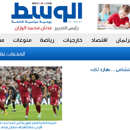
رلمان
اقتصاد
خارجيات
رياضة
منوعات
مق
الجدعان: نظام 
النشامى ..«هارد لك»
للمرة الثانية قطر تفوز بكأس آسيا بعد ت
الأردن بثلاثة أهداف مقابل هدف