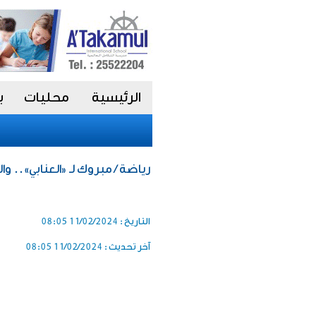
الرئيسية
محليات
ب
رياضة / مبروك لـ «العنابي».. و
التاريخ :
11/02/2024 08:05
آخر تحديث :
11/02/2024 08:05