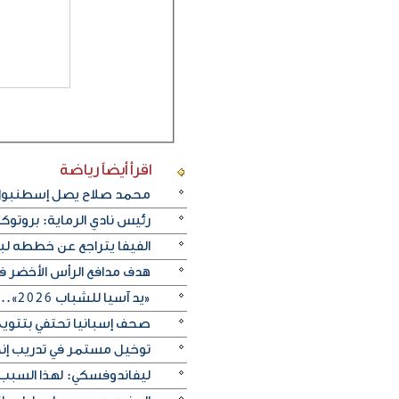
اقرأ أيضاً
رياضة
محمد صلاح يصل إسطنبول ت
رئيس نادي الرماية: بروتو
الفيفا يتراجع عن خططه ل
هدف مدافع الرأس الأخضر في م
«يد آسيا للشباب 2026».. منتخب الكويت يتغلب على الصين تايبيه «30-29» ويحرز المركز الخامس
صحف إسبانيا تحتفي بتتويج «
توخيل مستمر في تدريب إنجلترا
ليفاندوفسكي: لهذا السبب