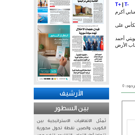
T+
|
T-
نابي أكرم
انية بعد نسخة عام 2019 عندما أحرز الكأس على
ويتي أحمد
حاب الأرض
دود: 0
الأرشيف
بين السطور
تُمثّل الاتفاقيات الاستراتيجية بين
الكويت والصين نقطة تحول محورية