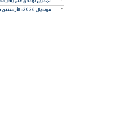
المغربي بوعدي على رادار 
مونديال 2026: الأرجنتين في مواجهة صعبة أمام إنجلترا لبلوغ النهائي