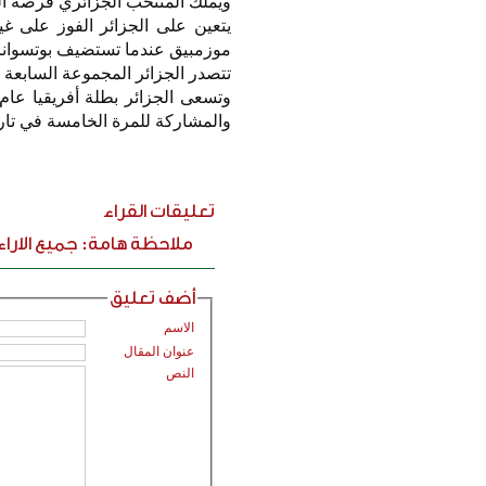
ويملك المنتخب الجزائري فرصة ال
يتعين على الجزائر الفوز على غ
موزمبيق عندما تستضيف بوتسوانا
تتصدر الجزائر المجموعة السابعة برصيد 18 نقطة مقابل 12 لكل من أوغ
والمشاركة للمرة الخامسة في تاريخها بعد أعوام 82
تعليقات القراء
ملاحظة هامة: جميع الارا
أضف تعليق
الاسم
عنوان المقال
النص