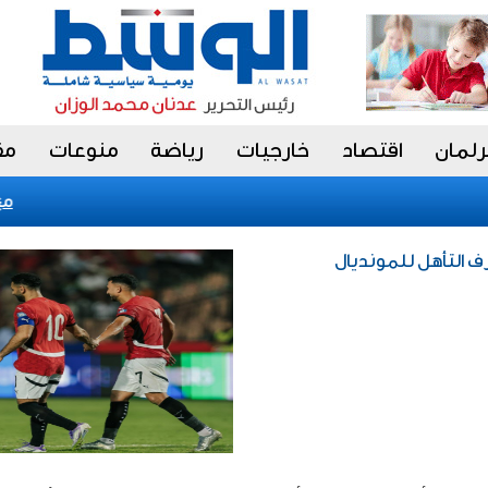
رلمان
اقتصاد
خارجيات
رياضة
منوعات
مق
«فيتش» تؤكد ا
 التأهل للمونديال