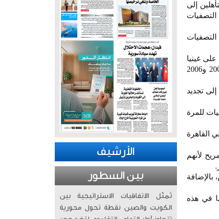
ق بالمغرب أول المتأهلين إلى
 التصفيات
 التصفيات
ي فإن فوزها على غينيا
الاستوائية يضمن لها الوجود في العُرس الكروي للمرة السابعة في تاريخها بعد أعوام 1978 و1998 و2002 و2006
إلى تجديد
يات للمرة
 ذهاباً في القاهرة
الأرشيف
يح لأنهم
.
بين السطور
 بالإضافة
تُمثّل الاتفاقيات الاستراتيجية بين
 16 هدفاً لمنتخب بلدهما في هذه
الكويت والصين نقطة تحول محورية