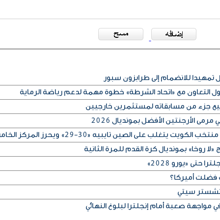
مهيدا للانضمام إلى طرابزون سبور
كول التعاون مع «اتحاد الشرطة» خطوة مهمة لدعم رياضة الرماية
بيع جزء من مسابقاته لمستثمرين خارجيين
رمى الأرجنتين الأفضل بمونديال 2026
لا روخا» بمونديال كرة القدم للمرة الثانية
 حتى «يورو 2028»
 فضلت أميركا؟
مانشستر سيتي