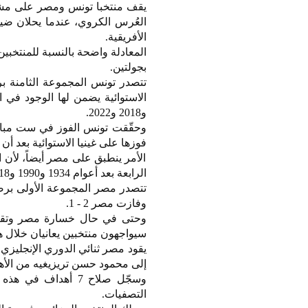
العُرس الكروي، عندما يحلان ضيفي
الأفريقية.
المعادلة واضحة بالنسبة للمنتخبين
بجولتين.
و2018 و2022.
وحقّقت تونس الفوز في ست مباريا
فوزها على غينيا الاستوائية بعد أن تغلبت عليها ذهاباً 
الأمر ينطبق على مصر أيضاً، لأن ا
الرابعة بعد أعوام 1934 و1990 و2018.
وفازت مصر 2 - 1.
وحتى في حال خسارة مصر وتقلص ا
سيواجهون منتخبين يعانيان خلال هذ
يقود مصر ثنائي الدوري الإنجلي
إلى محمود حسن تريزيغيه من الأه
التصفيات.