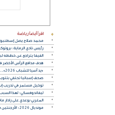
اقرأ أيضاً
رياضة
محمد صلاح يصل إسطنبول ت
رئيس نادي الرماية: بروتو
الفيفا يتراجع عن خططه ل
هدف مدافع الرأس الأخضر في م
«يد آسيا للشباب 2026».. منتخب الكويت يتغلب على الصين تايبيه «30-29» ويحرز المركز الخامس
صحف إسبانيا تحتفي بتتويج «
توخيل مستمر في تدريب إنجلترا
ليفاندوفسكي: لهذا السبب
المغربي بوعدي على رادار 
مونديال 2026: الأرجنتين في مواجهة صعبة أمام إنجلترا لبلوغ النهائي