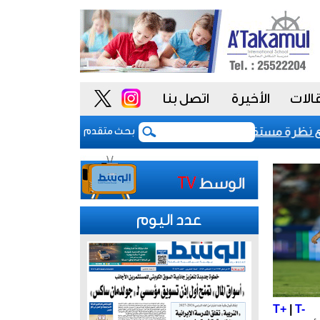
الات
الأخيرة
اتصل بنا
لتصنيف السيادي للكويت عند «-aa» مع نظرة مستقبلية مستقرة
بعد 5 أشهر من الحرب.. بوادر اتفاق "وشيك" لفتح مضيق هرمز
بحث متقدم
عدد اليوم
T+
|
T-