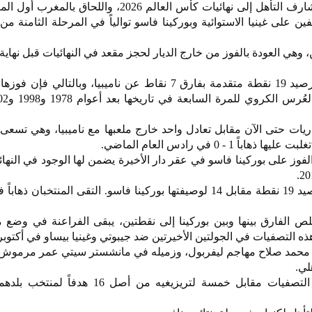
يقف منتخبا تونس ومصر على مشارف التأهل إلى نهائيات كأس العالم 2026، واللحا
ن على غينيا الاستوائية وبوركينا فاسو توالياً في المرحلة الثامنة من
، وهي العودة بالفوز من خارج الديار لحجز مقعد في النهائيات قبل نهاية
تتصدر تونس المجموعة الثامنة برصيد 19 نقطة متقدمة بفارق 7 نقاط عن ناميبيا، وبالتال
ت حتى الآن مقابل تعادل واحد خارج ملعبها مع ناميبيا، وهي تسعى 
1 - 0 في رادس العام الماضي.
لفوز على بوركينا فاسو في عقر دار الأخيرة يضمن لها الوجود في النهائ
تتصدر مصر المجموعة الأولى برصيد 19 نقطة مقابل 14 لوصيفتها بوركينا فاسو. التقى المنتخبان
لفارق بينها وبين بوركينا إلى نقطتين، يبقى الفراعنة في وضع مر
ه التصفيات في الجولتين الأخيرتين ضد جيبوتي وغينيا بيساو في أكتوبر
زي محمد صلاح مهاجم ليفربول، وزميله في مانشستر سيتي عمر مرموش،
لي.
وسجّل صلاح 7 أهداف في هذه التصفيات مقابل خمسة لتريزيغيه من أصل