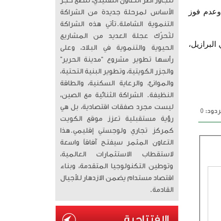
تتجاوز أطر التعاون التقليدي، لتضع حجر
وعدم فوز
الأساس لمرحلة جديدة من الشراكة
التنموية الشاملة. ​تأتي هذه الشراكة
لتُحرّك عجلة العديد من المشاريع
 عام 2019 إلى العودة إلى العُرس الكروي للمرة الأولى منذ عام 2014 في البرازيل،
الحيوية والتنموية في البلاد، وعلى
رأسها تطوير مشروع “مدينة الحرير”
والجزر الكويتية، وتطوير البنية التحتية،
والموانئ، والرعاية السكنية، والطاقة
النظيفة. الشراكة الثنائية مع الصين،
ليست مجرد صفقات اقتصادية، بل هي
دود: 0
رؤية مستقبلية تعزز موقع الكويت
كمركز تجاري ولوجستي إقليمي. ​هذا
التعاون المثمر سيفتح آفاقاً واسعة
لاستقطاب الاستثمارات العالمية،
وتوطين التكنولوجيا المتقدمة، وبناء
اقتصاد مستدام يضمن الازدهار للأجيال
القادمة.