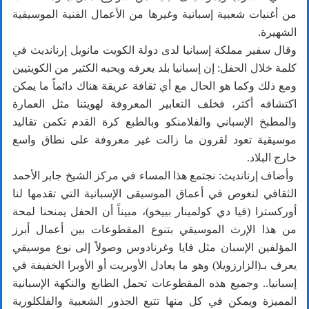
من أغنيات شعبية إسبانية وغيرها من الأعمال الفنية الموسيقية
الشهيرة.
وقال سفير مملكة إسبانيا لدى دولة الكويت مانويل إرنانديث في
كلمة خلال الحفل: إن إسبانيا بلد يعرفه ويحبه الكثير من الكويتيين
ومع ذلك وكما هو الحال مع أي ثقافة عريقة هناك دائماً ما يمكن
اكتشافه أكثر، فخلف التعابير المعروفة لهويتنا مثل العمارة
والمطبخ الإسباني والفلامنكو وبالطبع كرة القدم تكمن تقاليد
موسيقية تعود لقرون ما زالت غير معروفة على نطاق واسع
خارج البلاد.
وأضاف إرنانديث: نجتمع هذا المساء في مركز الشيخ جابر الأحمد
الثقافي لنغوص في أعماق الموسيقى الإسبانية التي تقدمها لنا
أوركسترا (فيا دي كولمينار بييخو)، مبيناً أن الحفل يمنحنا لمحة
من هذا الإرث الموسيقي بتنوع المقطوعات بين أعمال أبرز
المؤلفين الإسبان مثل فايا وغرنادوس وصولاً إلى نوع موسيقي
يعرف بـ(الزارزويلا) وهو ما يعادل الأوبريت أو الأوبرا الخفيفة في
إسبانيا.. وجميع هذه المقطوعات تحمل الطابع والنكهة الإسبانية
المميزة ويمكن في كل منها تتبع الجذور الشعبية والفلكلورية