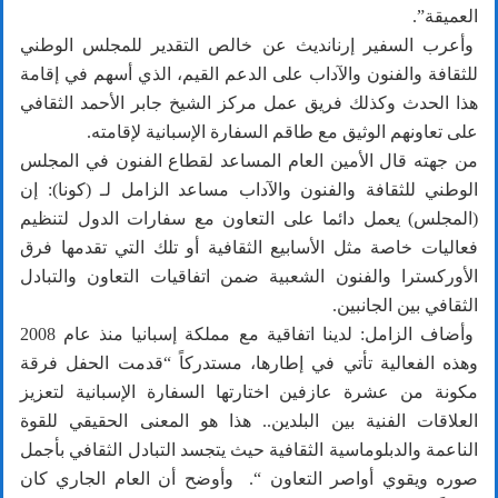
العميقة”.
وأعرب السفير إرنانديث عن خالص التقدير للمجلس الوطني
للثقافة والفنون والآداب على الدعم القيم، الذي أسهم في إقامة
هذا الحدث وكذلك فريق عمل مركز الشيخ جابر الأحمد الثقافي
على تعاونهم الوثيق مع طاقم السفارة الإسبانية لإقامته.
من جهته قال الأمين العام المساعد لقطاع الفنون في المجلس
الوطني للثقافة والفنون والآداب مساعد الزامل لـ (كونا): إن
(المجلس) يعمل دائما على التعاون مع سفارات الدول لتنظيم
فعاليات خاصة مثل الأسابيع الثقافية أو تلك التي تقدمها فرق
الأوركسترا والفنون الشعبية ضمن اتفاقيات التعاون والتبادل
الثقافي بين الجانبين.
وأضاف الزامل: لدينا اتفاقية مع مملكة إسبانيا منذ عام 2008
وهذه الفعالية تأتي في إطارها، مستدركاً “قدمت الحفل فرقة
مكونة من عشرة عازفين اختارتها السفارة الإسبانية لتعزيز
العلاقات الفنية بين البلدين.. هذا هو المعنى الحقيقي للقوة
الناعمة والدبلوماسية الثقافية حيث يتجسد التبادل الثقافي بأجمل
صوره ويقوي أواصر التعاون “. وأوضح أن العام الجاري كان