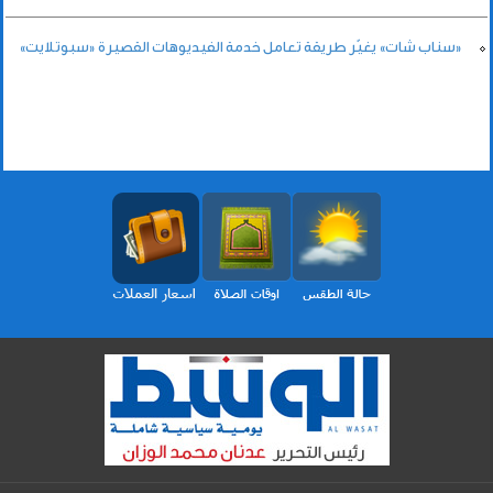
«سناب شات» يغيّر طريقة تعامل خدمة الفيديوهات القصيرة «سبوتلايت»