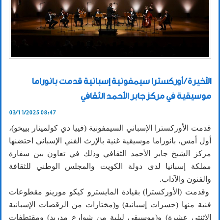
الأخيرة / أوركسترا سيمفونية إسبانية قدمت بانوراما
موسيقية في مركز جابر الأحمد الثقافي
03/11/2025 08:47
قدمت الأوركسترا الإسباني السيمفونية (فييا دي كولمينار بييخو)،
أول أمس، بانوراما موسيقية غنية بالإرث الفني الإسباني احتضنها
مركز الشيخ جابر الأحمد الثقافي وذلك في تعاون بين سفارة
مملكة إسبانيا لدى دولة الكويت والمجلس الوطني للثقافة
والفنون والآداب.
وقدمت (الأوركسترا) بقيادة المايسترو كيكو مورينو مقطوعات
فنية منها (حسرات إسبانية) و(مختارات من الرقصات الإسبانية
الاثنتي عشرة) و(موسيقى ليلية من شوارع مدريد) ومقتطفات