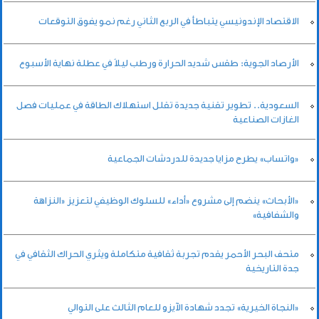
الاقتصاد الإندونيسي يتباطأ في الربع الثاني رغم نمو يفوق التوقعات
الأرصاد الجوية: طقس شديد الحرارة ورطب ليلاً في عطلة نهاية الأسبوع
السعودية.. تطوير تقنية جديدة تقلل استهلاك الطاقة في عمليات فصل
الغازات الصناعية
«واتساب» يطرح مزايا جديدة للدردشات الجماعية
«الأبحاث» ينضم إلى مشروع «أداء» للسلوك الوظيفي لتعزيز «النزاهة
والشفافية»
متحف البحر الأحمر يقدم تجربة ثقافية متكاملة ويثري الحراك الثقافي في
جدة التاريخية
«النجاة الخيرية» تجدد شهادة الآيزو للعام الثالث على التوالي