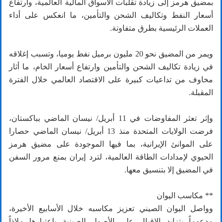
بمضيق هرمز إلى زيادة تقلبات الأسواق المالية العالمية، وارتفاع
أسعار النفط وتكاليف الشحن والتأمين، ما انعكس على أداء
العملات الرئيسية بطرق متفاوتة.
ويمر من المضيق نحو 20 مليون برميل نفط يوميا، وتسبب إغلاقه
في زيادة تكاليف الشحن والتأمين وارتفاع أسعار الخام، ما أثار
مخاوف من تداعيات كبيرة على الاقتصاد العالمي خلال الفترة
المقبلة.
وإثر تعثر المفاوضات في 11 أبريل/ نيسان الماضي بباكستان،
فرضت الولايات المتحدة منذ 13 أبريل/ نيسان الماضي حصارا
على الموانئ الإيرانية، بما فيها الموجودة على مضيق هرمز
الحيوي لإمدادات الطاقة العالمية، لترد إيران بمنع مرور السفن
في المضيق إلا بتنسيق معها.
** مكاسب اليوان
وواصل اليوان الصيني تعزيز مكاسبه خلال الأسابيع الأخيرة،
مدعوماً بتزايد الإقبال على الأصول الصينية باعتبارها ملاذاً