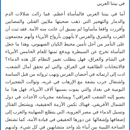
في بيتنا العربي
أما في بيتنا العربي فالمأساة أعظم، فما زالت شلالات الدم
والدمار والتهجير التي ذهب ضحيتها ملايين القتلى والمصابين
وأفرزت واقعا مأساويا لم يسبق أن عانت منه الأمة. فقد ثبت أن
الغرب والشرق والفرس لا يأبهون بأرواح الأبرياء وأنهم مجتمعون
على التآمر من أجل تأمين محيط الكيان الصهيوني، وهذا ما جعل
المأساة تخرج عن السيطرة ويدفع ثمنها للعام الخامس الأبرياء
في الشام والعراق، فهل يتطلب تغيير النظام كل هذه الدماء؟
فالانتخابات الطائفية في العراق، والتي لم تحقق آمال الشعب،
ادت إلى ارتمائه في أحضان الفرس ونهب ثرواته من قبل الساسة
واشتعال حرب بشعة مع الإرهاب في غربه، وتوالت التفجيرات
اليومية في بغداد والتي يموت بسببها آلاف الأبرياء، فهل هذا ما
يصبو إليه الشعب العراقي؟ وبمتابعة مجريات الأحداث في دول
الشمال الأفريقي، فهناك تكمن الأزمة الحقيقية، ويشتعل القتال
وتسيل الدماء في مصر العروبة، التي يتطلع الصهاينة والغرب إلى
إضعافها وإشغالها عن دورها الحقيقي في قيادة الأمة، كما تشتعل
الساحة الليبية بين أبناء بلد واحد متشابهين في كل شيء، ولديهم