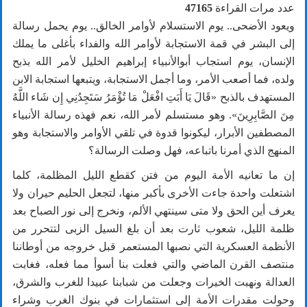
عدد مرات القراءة
47165
ويعود الأضحى.. يوم الاستسلام لأوامر الخالق.. يوم يحمل رسالة
إلى البشر في قمة الاستجابة لأوامر الله والفداء بأغلى ما يملك
الإنسان، يوم استجاب أبوالأنبياء إبراهيم الخليل لأمر الله بذبح
ولده، فما أصعب الأمر، وما أجمل الاستجابة، ويتبعها استجابة الابن
المستهدف بالذبح «قَالَ يَا أَبَتِ افْعَلْ مَا تُؤْمَرُ سَتَجِدُنِي إِن شَاء اللَّهُ
مِنَ الصَّابِرِينَ». وهو مستسلم لأمر الله، نعم فهذه رسالة الأنبياء
المصطفين الأبرار، ليكونوا قدوة في تلقي الأوامر والاستجابة وهو
المنهج الذي أمرنا باتباعه، فهل وصلت الرسالة؟
إن ما تعانيه الأمة اليوم من فتن كقطع الليل المظلمة، كلما
اشتعلت واحدة جاءت الأخرى بأكبر منها، لتجعل الحليم حيران ولا
يعرف أين الحق ولا متى سينتهي الألم، ونخرج إلى نور الصباح بعد
ظلمة الليل، شعوب ثارت بعد أن بلغ السيل الزبى لتتحرر من
الأنظمة العسكرية التي نصبها المستعمر قبل خروجه من أوطاننا
منتصف القرن الماضي والتي فعلت بنا أسوأ مما فعله، فغابت
العدالة ونهبت الخيرات وجعلت من شبابنا عبيدا للغرب والشرق،
وحولت مقدرات الأمة إلى استثمارات في بنوك الغرب وشراء