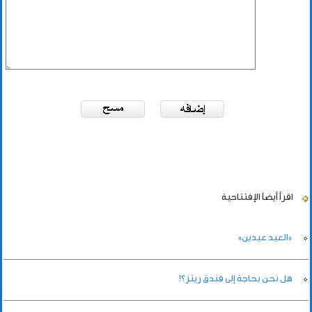
اقرأ أيضاً
الإفتتاحية
«العيد عيدين»
هل نحن بحاجة إلى فندق ريتز؟!