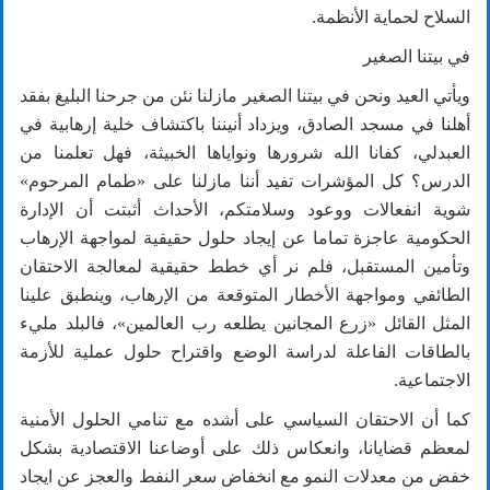
السلاح لحماية الأنظمة.
في بيتنا الصغير
ويأتي العيد ونحن في بيتنا الصغير مازلنا نئن من جرحنا البليغ بفقد
أهلنا في مسجد الصادق، ويزداد أنيننا باكتشاف خلية إرهابية في
العبدلي، كفانا الله شرورها ونواياها الخبيثة، فهل تعلمنا من
الدرس؟ كل المؤشرات تفيد أننا مازلنا على «طمام المرحوم»
شوية انفعالات ووعود وسلامتكم، الأحداث أثبتت أن الإدارة
الحكومية عاجزة تماما عن إيجاد حلول حقيقية لمواجهة الإرهاب
وتأمين المستقبل، فلم نر أي خطط حقيقية لمعالجة الاحتقان
الطائفي ومواجهة الأخطار المتوقعة من الإرهاب، وينطبق علينا
المثل القائل «زرع المجانين يطلعه رب العالمين»، فالبلد مليء
بالطاقات الفاعلة لدراسة الوضع واقتراح حلول عملية للأزمة
الاجتماعية.
كما أن الاحتقان السياسي على أشده مع تنامي الحلول الأمنية
لمعظم قضايانا، وانعكاس ذلك على أوضاعنا الاقتصادية بشكل
خفض من معدلات النمو مع انخفاض سعر النفط والعجز عن ايجاد