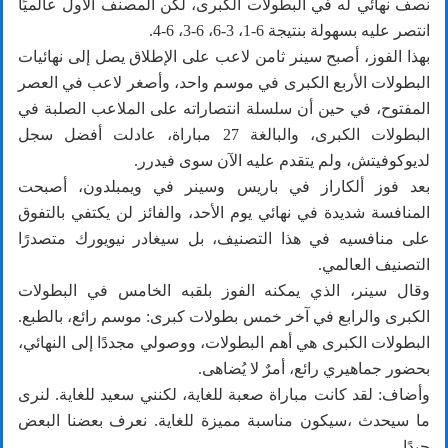
نصف نهائي له في البطولات الكبرى، لكن المصنف الأول عالميًا
انتصر عليه بسهولة بنتيجة 6-1، 3-6، 6-3، 6-4.
بهذا الفوز، أصبح سينر ثامن لاعب على الإطلاق يصل إلى نهائيات
البطولات الأربع الكبرى في موسم واحد، وأصغر لاعب في العصر
المفتوح، في حين أن سلسلة انتصاراته على الملاعب الصلبة في
البطولات الكبرى، والبالغة 27 مباراة، عادلت أفضل سجل
لديوكوفيتش، ولم يتقدم عليه الآن سوى فيدرر.
بعد فوز ألكاراز في باريس وسينر في ويمبلدون، أصبحت
المنافسة شديدة في نهائي يوم الأحد، والفائز لن يكتفي بالتفوق
على منافسيه في هذا التصنيف، بل سيغادر نيويورك متصدرًا
التصنيف العالمي.
وقال سينر، الذي يمكنه الفوز بلقبه الخامس في البطولات
الكبرى والرابع في آخر خمس بطولات كبرى: موسم رائع، بالطبع.
البطولات الكبرى هي أهم البطولات، ووصولي مجددًا إلى النهائي،
بحضور جماهيري رائع، أمرٌ لا يُضاهى.
وأضاف: لقد كانت مباراة صعبة للغاية، لكنني سعيد للغاية. لنرى
ما سيحدث ،سيكون مناسبة مميزة للغاية. نعرف بعضنا البعض
جيدًا.