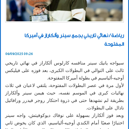
رياضة / نهائي تاريخي يجمع سينر وألكاراز في أميركا
المفتوحة
06/09/2025 09:26
سيواجه يانيك سينر منافسه كارلوس ألكاراز في نهائي تاريخي
ثالث على التوالي في البطولات الكبرى، بعد فوزه على فيليكس
أوجيه-ألياسيم في بطولة أميركا المفتوحة.
لأول مرة في عصر البطولات المفتوحة، يلتقي لاعبان في ثلاث
نهائيات كبرى في الموسم نفسه، حيث هيمن سينر وألكاراز
بطريقة لم نشهدها حتى في ذروة احتكار روجر فيدرر ورافائيل
نادال على البطولات.
وبعد فوز ألكاراز بسهولة على نوفاك ديوكوفيتش، واجه سينر
اختبارًا صعبًا أمام الكندي أوجيه-ألياسيم، الذي كان يخوض ثاني