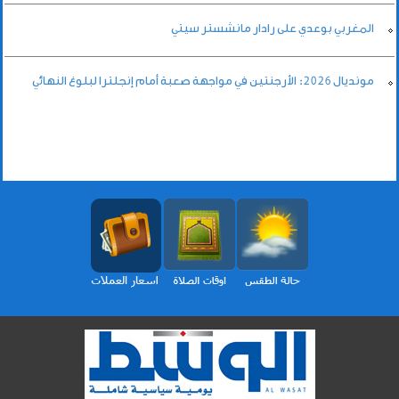
المغربي بوعدي على رادار مانشستر سيتي
مونديال 2026: الأرجنتين في مواجهة صعبة أمام إنجلترا لبلوغ النهائي