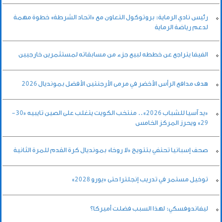
رئيس نادي الرماية: بروتوكول التعاون مع «اتحاد الشرطة» خطوة مهمة
لدعم رياضة الرماية
الفيفا يتراجع عن خططه لبيع جزء من مسابقاته لمستثمرين خارجيين
هدف مدافع الرأس الأخضر في مرمى الأرجنتين الأفضل بمونديال 2026
«يد آسيا للشباب 2026».. منتخب الكويت يتغلب على الصين تايبيه «30-
29» ويحرز المركز الخامس
صحف إسبانيا تحتفي بتتويج «لا روخا» بمونديال كرة القدم للمرة الثانية
توخيل مستمر في تدريب إنجلترا حتى «يورو 2028»
ليفاندوفسكي: لهذا السبب فضلت أميركا؟