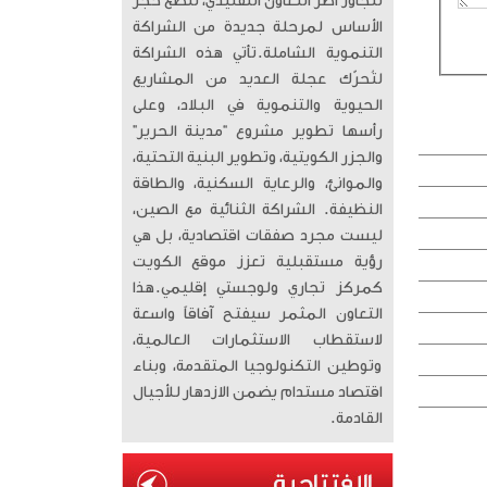
تتجاوز أطر التعاون التقليدي، لتضع حجر
الأساس لمرحلة جديدة من الشراكة
التنموية الشاملة. ​تأتي هذه الشراكة
لتُحرّك عجلة العديد من المشاريع
الحيوية والتنموية في البلاد، وعلى
رأسها تطوير مشروع “مدينة الحرير”
والجزر الكويتية، وتطوير البنية التحتية،
والموانئ، والرعاية السكنية، والطاقة
النظيفة. الشراكة الثنائية مع الصين،
ليست مجرد صفقات اقتصادية، بل هي
رؤية مستقبلية تعزز موقع الكويت
كمركز تجاري ولوجستي إقليمي. ​هذا
التعاون المثمر سيفتح آفاقاً واسعة
لاستقطاب الاستثمارات العالمية،
وتوطين التكنولوجيا المتقدمة، وبناء
اقتصاد مستدام يضمن الازدهار للأجيال
القادمة.